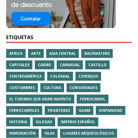
ETIQUETAS
AFRICA
ARTE
ASIA CENTRAL
BACKWATERS
CAPITALES
CARIBE
CARNAVAL
CASTILLO
CENTROAMÉRICA
COLONIAL
CONSEJOS
COSTUMBRES
CULTURA
CURIOSIDADES
EL TURISMO QUE GRAN INVENTO
FERROCARRIL
FERROCARRILES
FRONTERAS
GUAM
HISPANIDAD
HISTORIA
IGLESIAS
IMPERIO ESPAÑOL
INMIGRACIÓN
ISLAS
LUGARES ARQUEOLÓGICOS