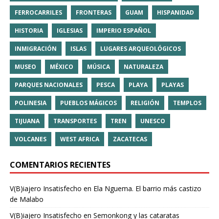
FERROCARRILES
FRONTERAS
GUAM
HISPANIDAD
HISTORIA
IGLESIAS
IMPERIO ESPAÑOL
INMIGRACIÓN
ISLAS
LUGARES ARQUEOLÓGICOS
MUSEO
MÉXICO
MÚSICA
NATURALEZA
PARQUES NACIONALES
PESCA
PLAYA
PLAYAS
POLINESIA
PUEBLOS MÁGICOS
RELIGIÓN
TEMPLOS
TIJUANA
TRANSPORTES
TREN
UNESCO
VOLCANES
WEST AFRICA
ZACATECAS
COMENTARIOS RECIENTES
V(B)iajero Insatisfecho
en
Ela Nguema. El barrio más castizo
de Malabo
V(B)iajero Insatisfecho
en
Semonkong y las cataratas