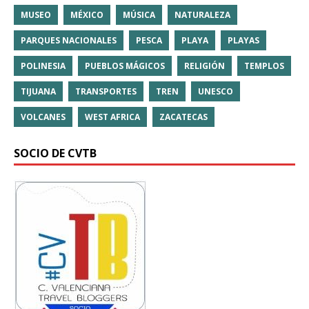
MUSEO
MÉXICO
MÚSICA
NATURALEZA
PARQUES NACIONALES
PESCA
PLAYA
PLAYAS
POLINESIA
PUEBLOS MÁGICOS
RELIGIÓN
TEMPLOS
TIJUANA
TRANSPORTES
TREN
UNESCO
VOLCANES
WEST AFRICA
ZACATECAS
SOCIO DE CVTB