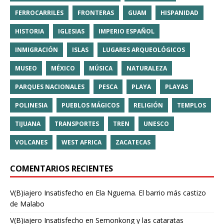
FERROCARRILES
FRONTERAS
GUAM
HISPANIDAD
HISTORIA
IGLESIAS
IMPERIO ESPAÑOL
INMIGRACIÓN
ISLAS
LUGARES ARQUEOLÓGICOS
MUSEO
MÉXICO
MÚSICA
NATURALEZA
PARQUES NACIONALES
PESCA
PLAYA
PLAYAS
POLINESIA
PUEBLOS MÁGICOS
RELIGIÓN
TEMPLOS
TIJUANA
TRANSPORTES
TREN
UNESCO
VOLCANES
WEST AFRICA
ZACATECAS
COMENTARIOS RECIENTES
V(B)iajero Insatisfecho
en
Ela Nguema. El barrio más castizo
de Malabo
V(B)iajero Insatisfecho
en
Semonkong y las cataratas