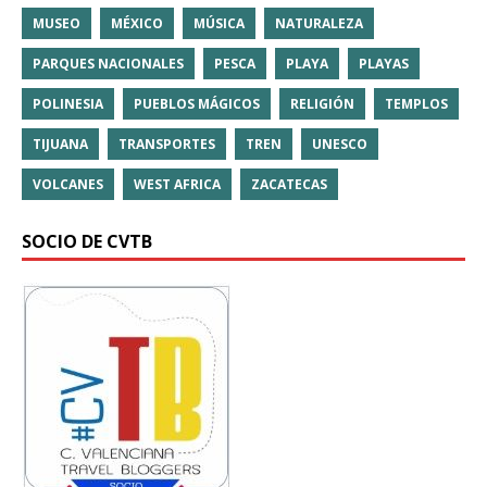
MUSEO
MÉXICO
MÚSICA
NATURALEZA
PARQUES NACIONALES
PESCA
PLAYA
PLAYAS
POLINESIA
PUEBLOS MÁGICOS
RELIGIÓN
TEMPLOS
TIJUANA
TRANSPORTES
TREN
UNESCO
VOLCANES
WEST AFRICA
ZACATECAS
SOCIO DE CVTB