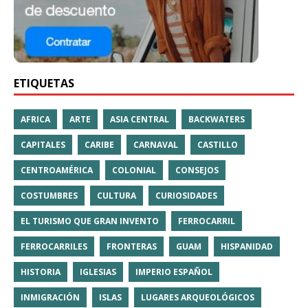
ETIQUETAS
AFRICA
ARTE
ASIA CENTRAL
BACKWATERS
CAPITALES
CARIBE
CARNAVAL
CASTILLO
CENTROAMÉRICA
COLONIAL
CONSEJOS
COSTUMBRES
CULTURA
CURIOSIDADES
EL TURISMO QUE GRAN INVENTO
FERROCARRIL
FERROCARRILES
FRONTERAS
GUAM
HISPANIDAD
HISTORIA
IGLESIAS
IMPERIO ESPAÑOL
INMIGRACIÓN
ISLAS
LUGARES ARQUEOLÓGICOS