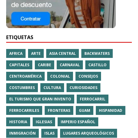
ETIQUETAS
AFRICA
ARTE
ASIA CENTRAL
BACKWATERS
CAPITALES
CARIBE
CARNAVAL
CASTILLO
CENTROAMÉRICA
COLONIAL
CONSEJOS
COSTUMBRES
CULTURA
CURIOSIDADES
EL TURISMO QUE GRAN INVENTO
FERROCARRIL
FERROCARRILES
FRONTERAS
GUAM
HISPANIDAD
HISTORIA
IGLESIAS
IMPERIO ESPAÑOL
INMIGRACIÓN
ISLAS
LUGARES ARQUEOLÓGICOS