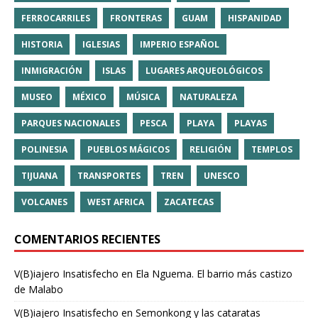
FERROCARRILES
FRONTERAS
GUAM
HISPANIDAD
HISTORIA
IGLESIAS
IMPERIO ESPAÑOL
INMIGRACIÓN
ISLAS
LUGARES ARQUEOLÓGICOS
MUSEO
MÉXICO
MÚSICA
NATURALEZA
PARQUES NACIONALES
PESCA
PLAYA
PLAYAS
POLINESIA
PUEBLOS MÁGICOS
RELIGIÓN
TEMPLOS
TIJUANA
TRANSPORTES
TREN
UNESCO
VOLCANES
WEST AFRICA
ZACATECAS
COMENTARIOS RECIENTES
V(B)iajero Insatisfecho
en
Ela Nguema. El barrio más castizo
de Malabo
V(B)iajero Insatisfecho
en
Semonkong y las cataratas