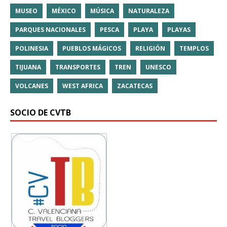
MUSEO
MÉXICO
MÚSICA
NATURALEZA
PARQUES NACIONALES
PESCA
PLAYA
PLAYAS
POLINESIA
PUEBLOS MÁGICOS
RELIGIÓN
TEMPLOS
TIJUANA
TRANSPORTES
TREN
UNESCO
VOLCANES
WEST AFRICA
ZACATECAS
SOCIO DE CVTB