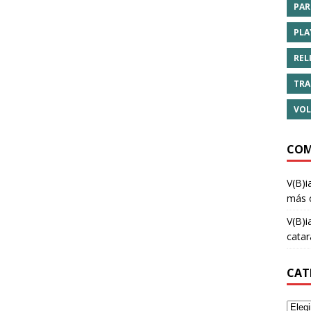
PAR
PLA
REL
TRA
VOL
COM
V(B)i
más 
V(B)i
cata
CAT