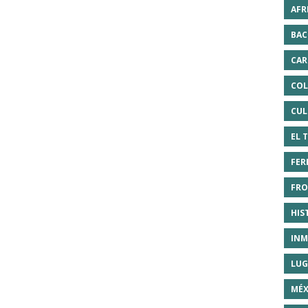
AFR
BAC
CAR
COL
CUL
EL 
FER
FRO
HIS
INM
LUG
MÉX