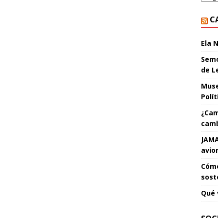
C
Ela 
Semo
de L
Muse
Polí
¿Cam
camb
JAMA
avio
Cómo
sost
Qué 