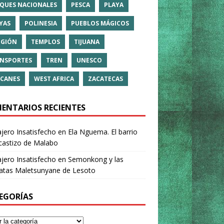
QUES NACIONALES
PESCA
PLAYA
YAS
POLINESIA
PUEBLOS MÁGICOS
IGIÓN
TEMPLOS
TIJUANA
NSPORTES
TREN
UNESCO
CANES
WEST AFRICA
ZACATECAS
ENTARIOS RECIENTES
ajero Insatisfecho
en
Ela Nguema. El barrio
castizo de Malabo
ajero Insatisfecho
en
Semonkong y las
ratas Maletsunyane de Lesoto
EGORÍAS