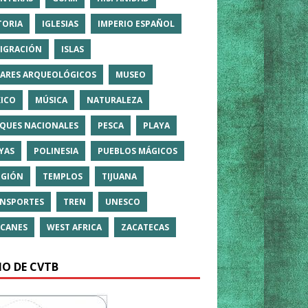
TORIA
IGLESIAS
IMPERIO ESPAÑOL
IGRACIÓN
ISLAS
ARES ARQUEOLÓGICOS
MUSEO
ICO
MÚSICA
NATURALEZA
QUES NACIONALES
PESCA
PLAYA
YAS
POLINESIA
PUEBLOS MÁGICOS
IGIÓN
TEMPLOS
TIJUANA
NSPORTES
TREN
UNESCO
CANES
WEST AFRICA
ZACATECAS
IO DE CVTB