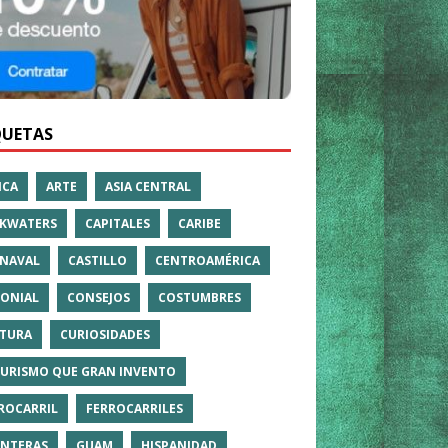
QUETAS
ICA
ARTE
ASIA CENTRAL
KWATERS
CAPITALES
CARIBE
NAVAL
CASTILLO
CENTROAMÉRICA
ONIAL
CONSEJOS
COSTUMBRES
TURA
CURIOSIDADES
TURISMO QUE GRAN INVENTO
ROCARRIL
FERROCARRILES
NTERAS
GUAM
HISPANIDAD