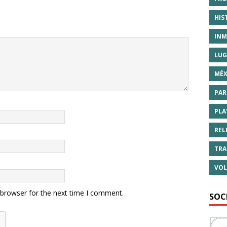
HIS
INM
LUG
MÉX
PAR
PLA
REL
TRA
VOL
 browser for the next time I comment.
SOC