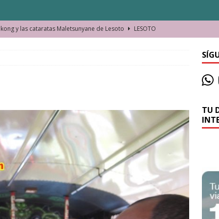
ong y las cataratas Maletsunyane de Lesoto
LESOTO
o de las Víctimas de la Represión Política en Shymkent, Kazajistán
SÍG
bian los lugares que visitamos o cambiamos nosotros?
TU 
La historia de la misteriosa avioneta de la playa
JAMAICA
INT
o moverse en Seychelles de manera sostenible
SEYCHELLES
n Manama. La capital de Baréin
BARÉIN
ma. El barrio más castizo de Malabo
GUINEA ECUATORIAL