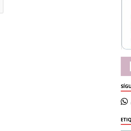
SÍG
ETI