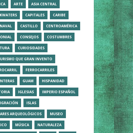
ICA
ARTE
ASIA CENTRAL
KWATERS
CAPITALES
CARIBE
NAVAL
CASTILLO
CENTROAMÉRICA
ONIAL
CONSEJOS
COSTUMBRES
TURA
CURIOSIDADES
TURISMO QUE GRAN INVENTO
ROCARRIL
FERROCARRILES
NTERAS
GUAM
HISPANIDAD
TORIA
IGLESIAS
IMPERIO ESPAÑOL
IGRACIÓN
ISLAS
ARES ARQUEOLÓGICOS
MUSEO
ICO
MÚSICA
NATURALEZA