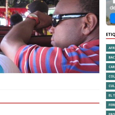
ETI
AFR
BAC
CAR
COL
CUL
EL 
FER
FRO