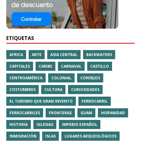
ETIQUETAS
AFRICA
ARTE
ASIA CENTRAL
BACKWATERS
CAPITALES
CARIBE
CARNAVAL
CASTILLO
CENTROAMÉRICA
COLONIAL
CONSEJOS
COSTUMBRES
CULTURA
CURIOSIDADES
EL TURISMO QUE GRAN INVENTO
FERROCARRIL
FERROCARRILES
FRONTERAS
GUAM
HISPANIDAD
HISTORIA
IGLESIAS
IMPERIO ESPAÑOL
INMIGRACIÓN
ISLAS
LUGARES ARQUEOLÓGICOS