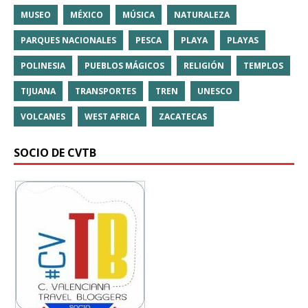
MUSEO
MÉXICO
MÚSICA
NATURALEZA
PARQUES NACIONALES
PESCA
PLAYA
PLAYAS
POLINESIA
PUEBLOS MÁGICOS
RELIGIÓN
TEMPLOS
TIJUANA
TRANSPORTES
TREN
UNESCO
VOLCANES
WEST AFRICA
ZACATECAS
SOCIO DE CVTB