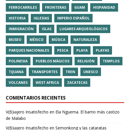
FERROCARRILES
FRONTERAS
GUAM
HISPANIDAD
HISTORIA
IGLESIAS
IMPERIO ESPAÑOL
INMIGRACIÓN
ISLAS
LUGARES ARQUEOLÓGICOS
MUSEO
MÉXICO
MÚSICA
NATURALEZA
PARQUES NACIONALES
PESCA
PLAYA
PLAYAS
POLINESIA
PUEBLOS MÁGICOS
RELIGIÓN
TEMPLOS
TIJUANA
TRANSPORTES
TREN
UNESCO
VOLCANES
WEST AFRICA
ZACATECAS
COMENTARIOS RECIENTES
V(B)iajero Insatisfecho
en
Ela Nguema. El barrio más castizo
de Malabo
V(B)iajero Insatisfecho
en
Semonkong y las cataratas