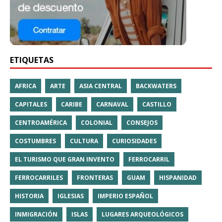
ETIQUETAS
AFRICA
ARTE
ASIA CENTRAL
BACKWATERS
CAPITALES
CARIBE
CARNAVAL
CASTILLO
CENTROAMÉRICA
COLONIAL
CONSEJOS
COSTUMBRES
CULTURA
CURIOSIDADES
EL TURISMO QUE GRAN INVENTO
FERROCARRIL
FERROCARRILES
FRONTERAS
GUAM
HISPANIDAD
HISTORIA
IGLESIAS
IMPERIO ESPAÑOL
INMIGRACIÓN
ISLAS
LUGARES ARQUEOLÓGICOS