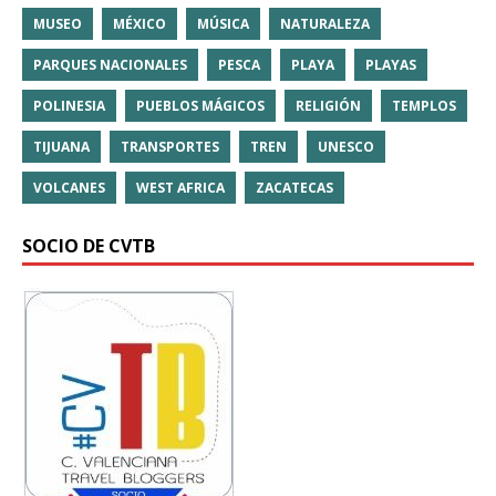
MUSEO
MÉXICO
MÚSICA
NATURALEZA
PARQUES NACIONALES
PESCA
PLAYA
PLAYAS
POLINESIA
PUEBLOS MÁGICOS
RELIGIÓN
TEMPLOS
TIJUANA
TRANSPORTES
TREN
UNESCO
VOLCANES
WEST AFRICA
ZACATECAS
SOCIO DE CVTB