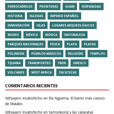
FERROCARRILES
FRONTERAS
GUAM
HISPANIDAD
HISTORIA
IGLESIAS
IMPERIO ESPAÑOL
INMIGRACIÓN
ISLAS
LUGARES ARQUEOLÓGICOS
MUSEO
MÉXICO
MÚSICA
NATURALEZA
PARQUES NACIONALES
PESCA
PLAYA
PLAYAS
POLINESIA
PUEBLOS MÁGICOS
RELIGIÓN
TEMPLOS
TIJUANA
TRANSPORTES
TREN
UNESCO
VOLCANES
WEST AFRICA
ZACATECAS
COMENTARIOS RECIENTES
V(B)iajero Insatisfecho
en
Ela Nguema. El barrio más castizo
de Malabo
V(B)iajero Insatisfecho
en
Semonkong y las cataratas