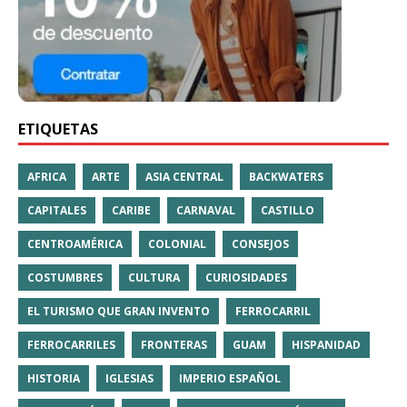
ETIQUETAS
AFRICA
ARTE
ASIA CENTRAL
BACKWATERS
CAPITALES
CARIBE
CARNAVAL
CASTILLO
CENTROAMÉRICA
COLONIAL
CONSEJOS
COSTUMBRES
CULTURA
CURIOSIDADES
EL TURISMO QUE GRAN INVENTO
FERROCARRIL
FERROCARRILES
FRONTERAS
GUAM
HISPANIDAD
HISTORIA
IGLESIAS
IMPERIO ESPAÑOL