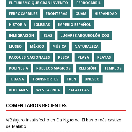
EL TURISMO QUE GRAN INVENTO
FERROCARRIL
FERROCARRILES
FRONTERAS
GUAM
HISPANIDAD
HISTORIA
IGLESIAS
IMPERIO ESPAÑOL
INMIGRACIÓN
ISLAS
LUGARES ARQUEOLÓGICOS
MUSEO
MÉXICO
MÚSICA
NATURALEZA
PARQUES NACIONALES
PESCA
PLAYA
PLAYAS
POLINESIA
PUEBLOS MÁGICOS
RELIGIÓN
TEMPLOS
TIJUANA
TRANSPORTES
TREN
UNESCO
VOLCANES
WEST AFRICA
ZACATECAS
COMENTARIOS RECIENTES
V(B)iajero Insatisfecho
en
Ela Nguema. El barrio más castizo
de Malabo