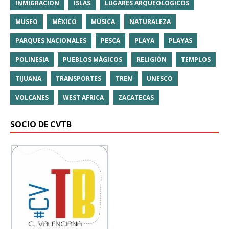
INMIGRACIÓN
ISLAS
LUGARES ARQUEOLÓGICOS
MUSEO
MÉXICO
MÚSICA
NATURALEZA
PARQUES NACIONALES
PESCA
PLAYA
PLAYAS
POLINESIA
PUEBLOS MÁGICOS
RELIGIÓN
TEMPLOS
TIJUANA
TRANSPORTES
TREN
UNESCO
VOLCANES
WEST AFRICA
ZACATECAS
SOCIO DE CVTB