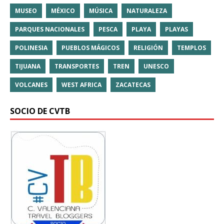
MUSEO
MÉXICO
MÚSICA
NATURALEZA
PARQUES NACIONALES
PESCA
PLAYA
PLAYAS
POLINESIA
PUEBLOS MÁGICOS
RELIGIÓN
TEMPLOS
TIJUANA
TRANSPORTES
TREN
UNESCO
VOLCANES
WEST AFRICA
ZACATECAS
SOCIO DE CVTB