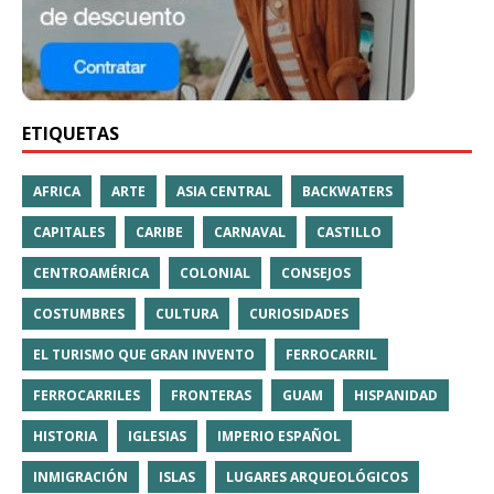
ETIQUETAS
AFRICA
ARTE
ASIA CENTRAL
BACKWATERS
CAPITALES
CARIBE
CARNAVAL
CASTILLO
CENTROAMÉRICA
COLONIAL
CONSEJOS
COSTUMBRES
CULTURA
CURIOSIDADES
EL TURISMO QUE GRAN INVENTO
FERROCARRIL
FERROCARRILES
FRONTERAS
GUAM
HISPANIDAD
HISTORIA
IGLESIAS
IMPERIO ESPAÑOL
INMIGRACIÓN
ISLAS
LUGARES ARQUEOLÓGICOS