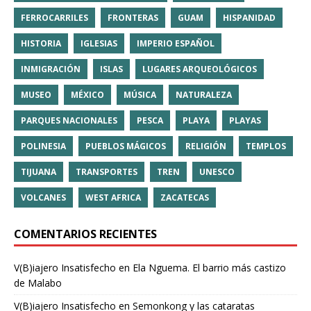
FERROCARRILES
FRONTERAS
GUAM
HISPANIDAD
HISTORIA
IGLESIAS
IMPERIO ESPAÑOL
INMIGRACIÓN
ISLAS
LUGARES ARQUEOLÓGICOS
MUSEO
MÉXICO
MÚSICA
NATURALEZA
PARQUES NACIONALES
PESCA
PLAYA
PLAYAS
POLINESIA
PUEBLOS MÁGICOS
RELIGIÓN
TEMPLOS
TIJUANA
TRANSPORTES
TREN
UNESCO
VOLCANES
WEST AFRICA
ZACATECAS
COMENTARIOS RECIENTES
V(B)iajero Insatisfecho
en
Ela Nguema. El barrio más castizo
de Malabo
V(B)iajero Insatisfecho
en
Semonkong y las cataratas