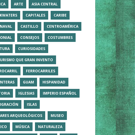
ICA
ARTE
ASIA CENTRAL
KWATERS
CAPITALES
CARIBE
NAVAL
CASTILLO
CENTROAMÉRICA
ONIAL
CONSEJOS
COSTUMBRES
TURA
CURIOSIDADES
TURISMO QUE GRAN INVENTO
ROCARRIL
FERROCARRILES
NTERAS
GUAM
HISPANIDAD
TORIA
IGLESIAS
IMPERIO ESPAÑOL
IGRACIÓN
ISLAS
ARES ARQUEOLÓGICOS
MUSEO
ICO
MÚSICA
NATURALEZA