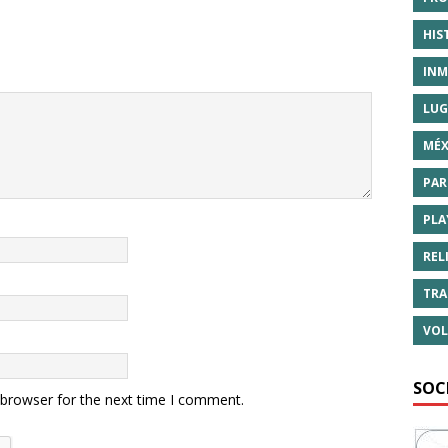
HIS
INM
LUG
MÉX
PAR
PLA
REL
TRA
VOL
SOC
 browser for the next time I comment.