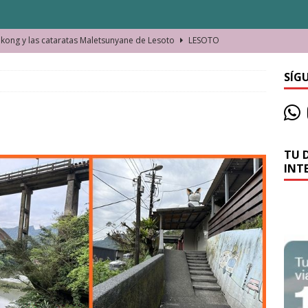
ong y las cataratas Maletsunyane de Lesoto
LESOTO
o de las Víctimas de la Represión Política en Shymkent, Kazajistán
SÍG
bian los lugares que visitamos o cambiamos nosotros?
TU 
La historia de la misteriosa avioneta de la playa
JAMAICA
INT
o moverse en Seychelles de manera sostenible
SEYCHELLES
n Manama. La capital de Baréin
BARÉIN
ma. El barrio más castizo de Malabo
GUINEA ECUATORIAL