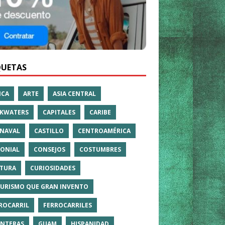
QUETAS
ICA
ARTE
ASIA CENTRAL
KWATERS
CAPITALES
CARIBE
NAVAL
CASTILLO
CENTROAMÉRICA
ONIAL
CONSEJOS
COSTUMBRES
TURA
CURIOSIDADES
TURISMO QUE GRAN INVENTO
ROCARRIL
FERROCARRILES
NTERAS
GUAM
HISPANIDAD