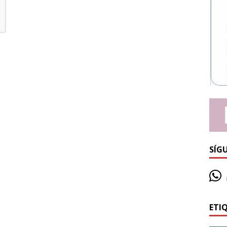
SÍG
ETI