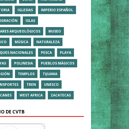
TORIA
IGLESIAS
IMPERIO ESPAÑOL
IGRACIÓN
ISLAS
ARES ARQUEOLÓGICOS
MUSEO
ICO
MÚSICA
NATURALEZA
QUES NACIONALES
PESCA
PLAYA
YAS
POLINESIA
PUEBLOS MÁGICOS
IGIÓN
TEMPLOS
TIJUANA
NSPORTES
TREN
UNESCO
CANES
WEST AFRICA
ZACATECAS
IO DE CVTB