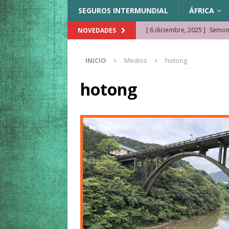
SEGUROS INTERMUNDIAL
ÁFRICA
[ 6 diciembre, 2025 ]
Semonk
NOVEDADES
[ 23 noviembre, 2025 ]
Muse
INICIO
Medios
hotong
KAZAJISTÁN
[ 22 noviembre, 2025 ]
¿Cam
hotong
REFLEXIONES VIAJERAS
[ 9 octubre, 2025 ]
JAMAICA. 
[ 27 septiembre, 2025 ]
Cóm
[ 3 agosto, 2025 ]
Qué ver e
[ 15 marzo, 2026 ]
Ela Ngue