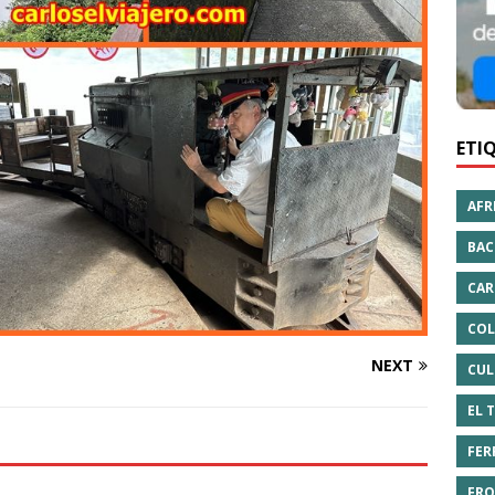
ETI
AFR
BAC
CAR
COL
NEXT
CUL
EL 
FER
FRO