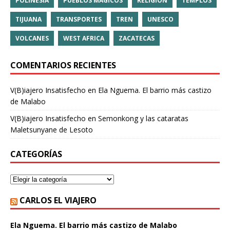
POLINESIA
PUEBLOS MÁGICOS
RELIGIÓN
TEMPLOS
TIJUANA
TRANSPORTES
TREN
UNESCO
VOLCANES
WEST AFRICA
ZACATECAS
COMENTARIOS RECIENTES
V(B)iajero Insatisfecho
en
Ela Nguema. El barrio más castizo
de Malabo
V(B)iajero Insatisfecho
en
Semonkong y las cataratas
Maletsunyane de Lesoto
CATEGORÍAS
CARLOS EL VIAJERO
Ela Nguema. El barrio más castizo de Malabo