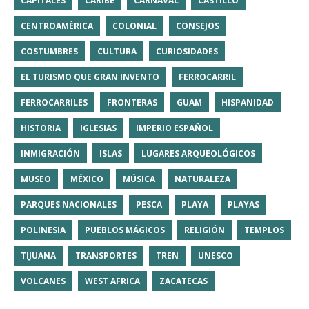
CAPITALES
CARIBE
CARNAVAL
CASTILLO
CENTROAMÉRICA
COLONIAL
CONSEJOS
COSTUMBRES
CULTURA
CURIOSIDADES
EL TURISMO QUE GRAN INVENTO
FERROCARRIL
FERROCARRILES
FRONTERAS
GUAM
HISPANIDAD
HISTORIA
IGLESIAS
IMPERIO ESPAÑOL
INMIGRACIÓN
ISLAS
LUGARES ARQUEOLÓGICOS
MUSEO
MÉXICO
MÚSICA
NATURALEZA
PARQUES NACIONALES
PESCA
PLAYA
PLAYAS
POLINESIA
PUEBLOS MÁGICOS
RELIGIÓN
TEMPLOS
TIJUANA
TRANSPORTES
TREN
UNESCO
VOLCANES
WEST AFRICA
ZACATECAS