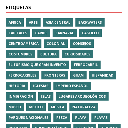
ETIQUETAS
AFRICA
ARTE
ASIA CENTRAL
BACKWATERS
CAPITALES
CARIBE
CARNAVAL
CASTILLO
CENTROAMÉRICA
COLONIAL
CONSEJOS
COSTUMBRES
CULTURA
CURIOSIDADES
EL TURISMO QUE GRAN INVENTO
FERROCARRIL
FERROCARRILES
FRONTERAS
GUAM
HISPANIDAD
HISTORIA
IGLESIAS
IMPERIO ESPAÑOL
INMIGRACIÓN
ISLAS
LUGARES ARQUEOLÓGICOS
MUSEO
MÉXICO
MÚSICA
NATURALEZA
PARQUES NACIONALES
PESCA
PLAYA
PLAYAS