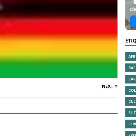
ETI
AFR
BAC
CAR
NEXT
COL
CUL
EL 
FER
FRO