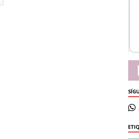
SÍG
ETI