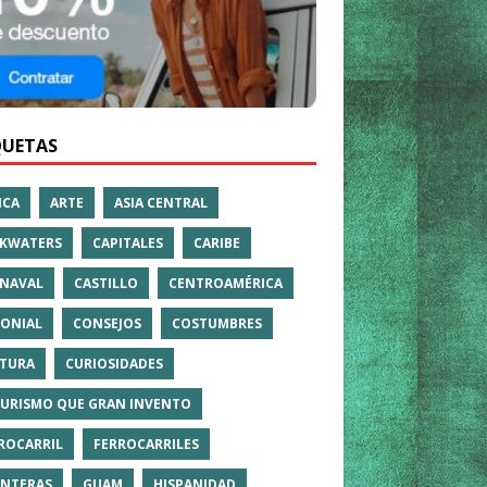
QUETAS
ICA
ARTE
ASIA CENTRAL
KWATERS
CAPITALES
CARIBE
NAVAL
CASTILLO
CENTROAMÉRICA
ONIAL
CONSEJOS
COSTUMBRES
TURA
CURIOSIDADES
TURISMO QUE GRAN INVENTO
ROCARRIL
FERROCARRILES
NTERAS
GUAM
HISPANIDAD