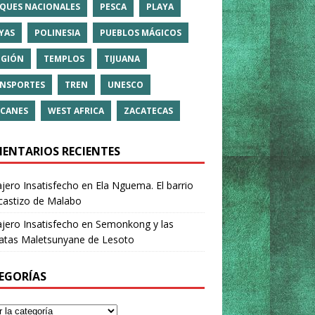
QUES NACIONALES
PESCA
PLAYA
YAS
POLINESIA
PUEBLOS MÁGICOS
IGIÓN
TEMPLOS
TIJUANA
NSPORTES
TREN
UNESCO
CANES
WEST AFRICA
ZACATECAS
ENTARIOS RECIENTES
ajero Insatisfecho
en
Ela Nguema. El barrio
castizo de Malabo
ajero Insatisfecho
en
Semonkong y las
ratas Maletsunyane de Lesoto
EGORÍAS