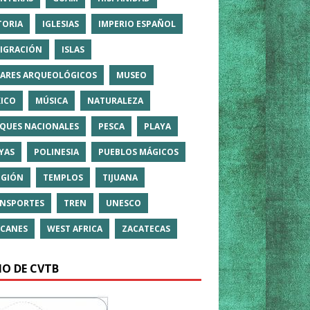
TORIA
IGLESIAS
IMPERIO ESPAÑOL
IGRACIÓN
ISLAS
ARES ARQUEOLÓGICOS
MUSEO
ICO
MÚSICA
NATURALEZA
QUES NACIONALES
PESCA
PLAYA
YAS
POLINESIA
PUEBLOS MÁGICOS
IGIÓN
TEMPLOS
TIJUANA
NSPORTES
TREN
UNESCO
CANES
WEST AFRICA
ZACATECAS
IO DE CVTB