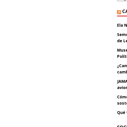
C
Ela 
Semo
de L
Muse
Polí
¿Cam
camb
JAMA
avio
Cómo
sost
Qué 