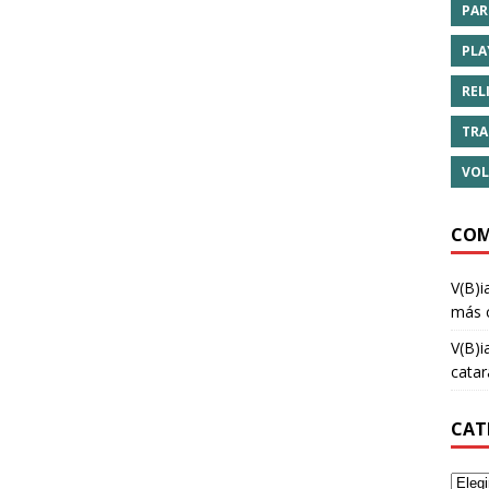
PAR
PLA
REL
TRA
VOL
COM
V(B)i
más 
V(B)i
cata
CAT