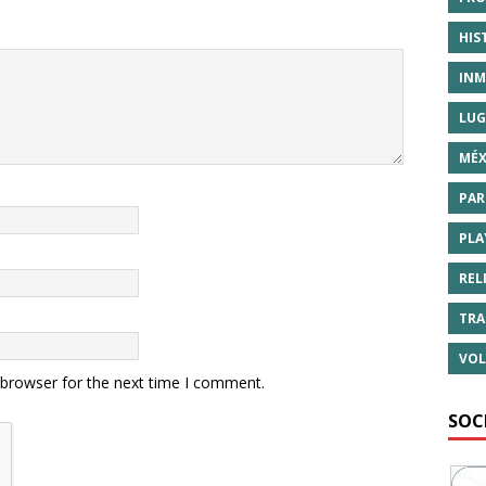
HIS
INM
LUG
MÉX
PAR
PLA
REL
TRA
VOL
 browser for the next time I comment.
SOC