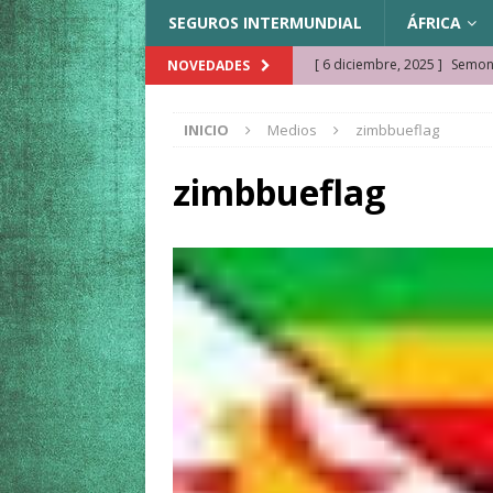
SEGUROS INTERMUNDIAL
ÁFRICA
[ 6 diciembre, 2025 ]
Semonk
NOVEDADES
[ 23 noviembre, 2025 ]
Muse
INICIO
Medios
zimbbueflag
KAZAJISTÁN
[ 22 noviembre, 2025 ]
¿Cam
zimbbueflag
REFLEXIONES VIAJERAS
[ 9 octubre, 2025 ]
JAMAICA. 
[ 27 septiembre, 2025 ]
Cóm
[ 3 agosto, 2025 ]
Qué ver e
[ 15 marzo, 2026 ]
Ela Ngue