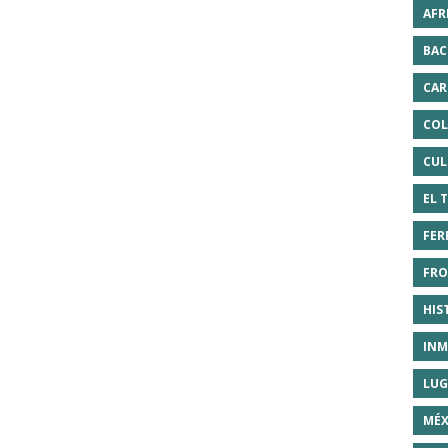
AFR
BAC
CAR
COL
CUL
EL 
FER
FRO
HIS
INM
LUG
MÉX