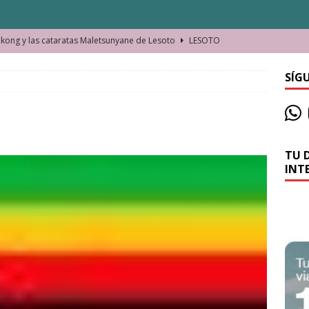
ong y las cataratas Maletsunyane de Lesoto
LESOTO
o de las Víctimas de la Represión Política en Shymkent, Kazajistán
SÍG
bian los lugares que visitamos o cambiamos nosotros?
TU 
La historia de la misteriosa avioneta de la playa
JAMAICA
INT
o moverse en Seychelles de manera sostenible
SEYCHELLES
n Manama. La capital de Baréin
BARÉIN
ma. El barrio más castizo de Malabo
GUINEA ECUATORIAL