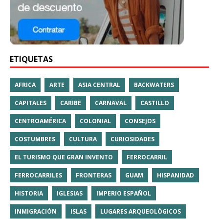
ETIQUETAS
AFRICA
ARTE
ASIA CENTRAL
BACKWATERS
CAPITALES
CARIBE
CARNAVAL
CASTILLO
CENTROAMÉRICA
COLONIAL
CONSEJOS
COSTUMBRES
CULTURA
CURIOSIDADES
EL TURISMO QUE GRAN INVENTO
FERROCARRIL
FERROCARRILES
FRONTERAS
GUAM
HISPANIDAD
HISTORIA
IGLESIAS
IMPERIO ESPAÑOL
INMIGRACIÓN
ISLAS
LUGARES ARQUEOLÓGICOS