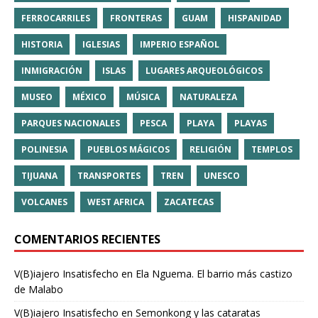
FERROCARRILES
FRONTERAS
GUAM
HISPANIDAD
HISTORIA
IGLESIAS
IMPERIO ESPAÑOL
INMIGRACIÓN
ISLAS
LUGARES ARQUEOLÓGICOS
MUSEO
MÉXICO
MÚSICA
NATURALEZA
PARQUES NACIONALES
PESCA
PLAYA
PLAYAS
POLINESIA
PUEBLOS MÁGICOS
RELIGIÓN
TEMPLOS
TIJUANA
TRANSPORTES
TREN
UNESCO
VOLCANES
WEST AFRICA
ZACATECAS
COMENTARIOS RECIENTES
V(B)iajero Insatisfecho
en
Ela Nguema. El barrio más castizo
de Malabo
V(B)iajero Insatisfecho
en
Semonkong y las cataratas