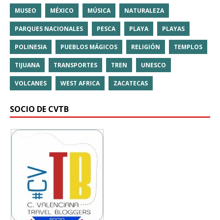
MUSEO
MÉXICO
MÚSICA
NATURALEZA
PARQUES NACIONALES
PESCA
PLAYA
PLAYAS
POLINESIA
PUEBLOS MÁGICOS
RELIGIÓN
TEMPLOS
TIJUANA
TRANSPORTES
TREN
UNESCO
VOLCANES
WEST AFRICA
ZACATECAS
SOCIO DE CVTB