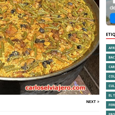
ETI
AFR
BAC
CAR
COL
CUL
EL 
NEXT
FER
FRO