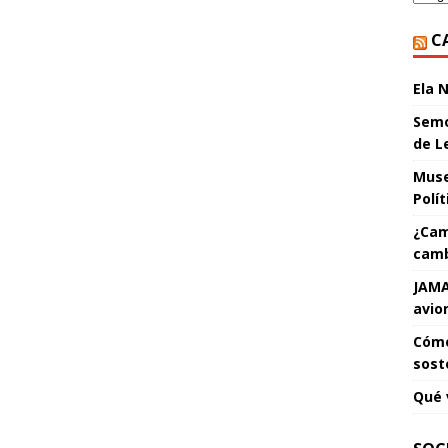
C
Ela 
Semo
de L
Muse
Polí
¿Cam
camb
JAMA
avio
Cómo
sost
Qué 