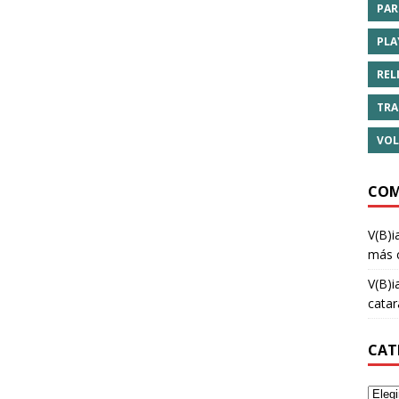
PAR
PLA
REL
TRA
VOL
COM
V(B)i
más 
V(B)i
cata
CAT