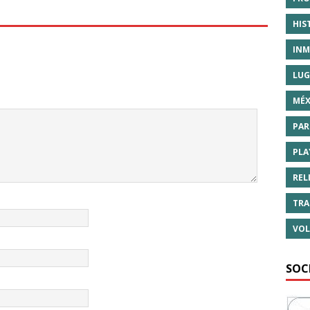
HIS
INM
LUG
MÉX
PAR
PLA
REL
TRA
VOL
SOC