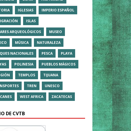
TORIA
IGLESIAS
IMPERIO ESPAÑOL
IGRACIÓN
ISLAS
ARES ARQUEOLÓGICOS
MUSEO
ICO
MÚSICA
NATURALEZA
QUES NACIONALES
PESCA
PLAYA
YAS
POLINESIA
PUEBLOS MÁGICOS
IGIÓN
TEMPLOS
TIJUANA
NSPORTES
TREN
UNESCO
CANES
WEST AFRICA
ZACATECAS
IO DE CVTB