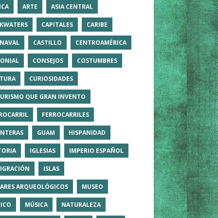
ICA
ARTE
ASIA CENTRAL
KWATERS
CAPITALES
CARIBE
NAVAL
CASTILLO
CENTROAMÉRICA
ONIAL
CONSEJOS
COSTUMBRES
TURA
CURIOSIDADES
TURISMO QUE GRAN INVENTO
ROCARRIL
FERROCARRILES
NTERAS
GUAM
HISPANIDAD
TORIA
IGLESIAS
IMPERIO ESPAÑOL
IGRACIÓN
ISLAS
ARES ARQUEOLÓGICOS
MUSEO
ICO
MÚSICA
NATURALEZA