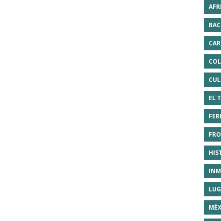
AFR
BAC
CAR
COL
CUL
EL 
FER
FRO
HIS
INM
LUG
MÉX