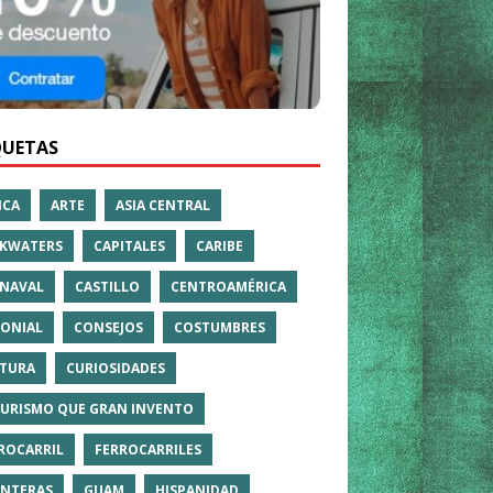
QUETAS
ICA
ARTE
ASIA CENTRAL
KWATERS
CAPITALES
CARIBE
NAVAL
CASTILLO
CENTROAMÉRICA
ONIAL
CONSEJOS
COSTUMBRES
TURA
CURIOSIDADES
TURISMO QUE GRAN INVENTO
ROCARRIL
FERROCARRILES
NTERAS
GUAM
HISPANIDAD