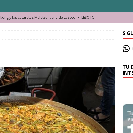
ong y las cataratas Maletsunyane de Lesoto
LESOTO
o de las Víctimas de la Represión Política en Shymkent, Kazajistán
SÍG
bian los lugares que visitamos o cambiamos nosotros?
TU 
La historia de la misteriosa avioneta de la playa
JAMAICA
INT
o moverse en Seychelles de manera sostenible
SEYCHELLES
n Manama. La capital de Baréin
BARÉIN
ma. El barrio más castizo de Malabo
GUINEA ECUATORIAL