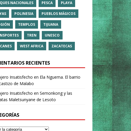
QUES NACIONALES
PESCA
PLAYA
YAS
POLINESIA
PUEBLOS MÁGICOS
IGIÓN
TEMPLOS
TIJUANA
NSPORTES
TREN
UNESCO
CANES
WEST AFRICA
ZACATECAS
ENTARIOS RECIENTES
ajero Insatisfecho
en
Ela Nguema. El barrio
castizo de Malabo
ajero Insatisfecho
en
Semonkong y las
ratas Maletsunyane de Lesoto
EGORÍAS