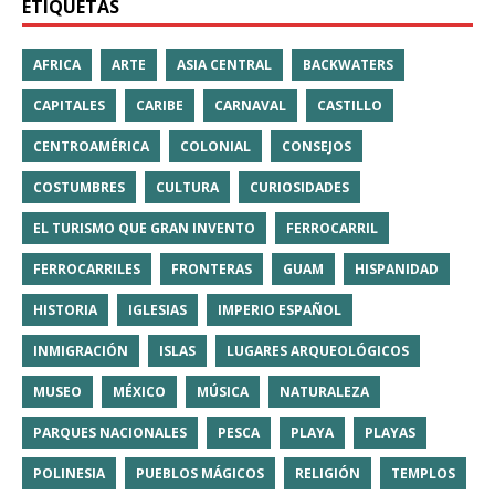
ETIQUETAS
AFRICA
ARTE
ASIA CENTRAL
BACKWATERS
CAPITALES
CARIBE
CARNAVAL
CASTILLO
CENTROAMÉRICA
COLONIAL
CONSEJOS
COSTUMBRES
CULTURA
CURIOSIDADES
EL TURISMO QUE GRAN INVENTO
FERROCARRIL
FERROCARRILES
FRONTERAS
GUAM
HISPANIDAD
HISTORIA
IGLESIAS
IMPERIO ESPAÑOL
INMIGRACIÓN
ISLAS
LUGARES ARQUEOLÓGICOS
MUSEO
MÉXICO
MÚSICA
NATURALEZA
PARQUES NACIONALES
PESCA
PLAYA
PLAYAS
POLINESIA
PUEBLOS MÁGICOS
RELIGIÓN
TEMPLOS