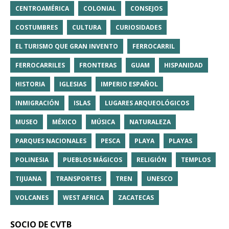
CENTROAMÉRICA
COLONIAL
CONSEJOS
COSTUMBRES
CULTURA
CURIOSIDADES
EL TURISMO QUE GRAN INVENTO
FERROCARRIL
FERROCARRILES
FRONTERAS
GUAM
HISPANIDAD
HISTORIA
IGLESIAS
IMPERIO ESPAÑOL
INMIGRACIÓN
ISLAS
LUGARES ARQUEOLÓGICOS
MUSEO
MÉXICO
MÚSICA
NATURALEZA
PARQUES NACIONALES
PESCA
PLAYA
PLAYAS
POLINESIA
PUEBLOS MÁGICOS
RELIGIÓN
TEMPLOS
TIJUANA
TRANSPORTES
TREN
UNESCO
VOLCANES
WEST AFRICA
ZACATECAS
SOCIO DE CVTB