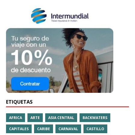
ETIQUETAS
AFRICA
ARTE
ASIA CENTRAL
BACKWATERS
CAPITALES
CARIBE
CARNAVAL
CASTILLO