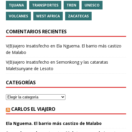
TIJUANA
TRANSPORTES
TREN
UNESCO
VOLCANES
WEST AFRICA
ZACATECAS
COMENTARIOS RECIENTES
V(B)iajero Insatisfecho
en
Ela Nguema. El barrio más castizo
de Malabo
V(B)iajero Insatisfecho
en
Semonkong y las cataratas
Maletsunyane de Lesoto
CATEGORÍAS
CARLOS EL VIAJERO
Ela Nguema. El barrio más castizo de Malabo