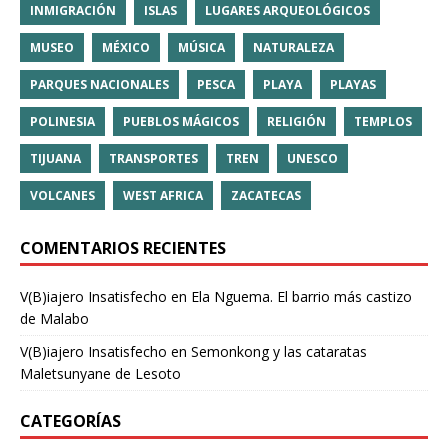
INMIGRACIÓN
ISLAS
LUGARES ARQUEOLÓGICOS
MUSEO
MÉXICO
MÚSICA
NATURALEZA
PARQUES NACIONALES
PESCA
PLAYA
PLAYAS
POLINESIA
PUEBLOS MÁGICOS
RELIGIÓN
TEMPLOS
TIJUANA
TRANSPORTES
TREN
UNESCO
VOLCANES
WEST AFRICA
ZACATECAS
COMENTARIOS RECIENTES
V(B)iajero Insatisfecho
en
Ela Nguema. El barrio más castizo
de Malabo
V(B)iajero Insatisfecho
en
Semonkong y las cataratas
Maletsunyane de Lesoto
CATEGORÍAS