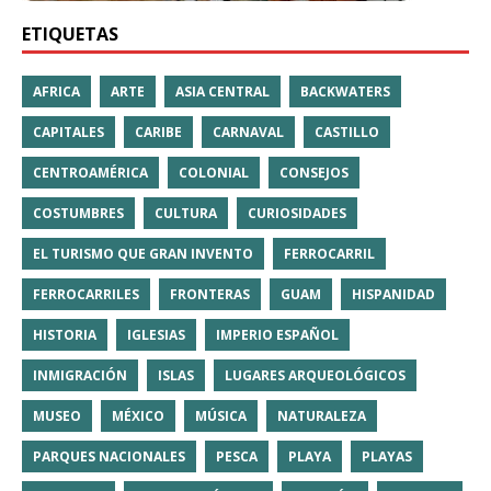
ETIQUETAS
AFRICA
ARTE
ASIA CENTRAL
BACKWATERS
CAPITALES
CARIBE
CARNAVAL
CASTILLO
CENTROAMÉRICA
COLONIAL
CONSEJOS
COSTUMBRES
CULTURA
CURIOSIDADES
EL TURISMO QUE GRAN INVENTO
FERROCARRIL
FERROCARRILES
FRONTERAS
GUAM
HISPANIDAD
HISTORIA
IGLESIAS
IMPERIO ESPAÑOL
INMIGRACIÓN
ISLAS
LUGARES ARQUEOLÓGICOS
MUSEO
MÉXICO
MÚSICA
NATURALEZA
PARQUES NACIONALES
PESCA
PLAYA
PLAYAS