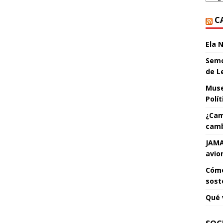
C
Ela 
Semo
de L
Muse
Polí
¿Cam
camb
JAMA
avio
Cómo
sost
Qué 