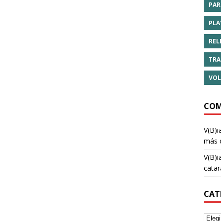
PAR
PLA
REL
TRA
VOL
COM
V(B)i
más 
V(B)i
cata
CAT