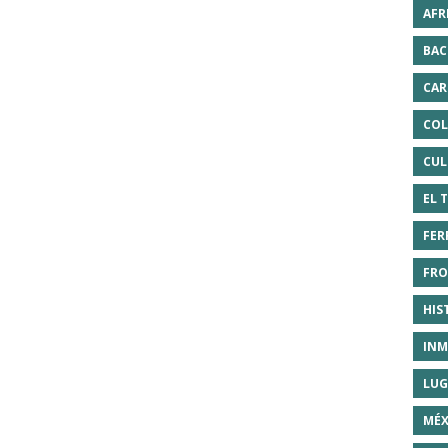
AFR
BAC
CAR
COL
CUL
EL 
FER
FRO
HIS
INM
LUG
MÉX