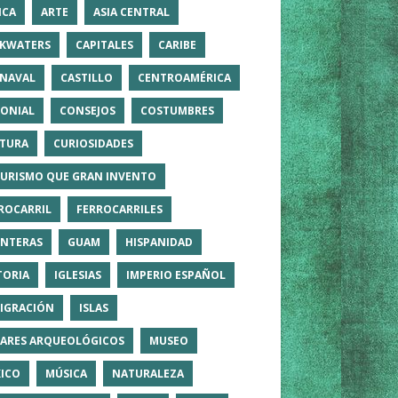
ICA
ARTE
ASIA CENTRAL
KWATERS
CAPITALES
CARIBE
NAVAL
CASTILLO
CENTROAMÉRICA
ONIAL
CONSEJOS
COSTUMBRES
TURA
CURIOSIDADES
TURISMO QUE GRAN INVENTO
ROCARRIL
FERROCARRILES
NTERAS
GUAM
HISPANIDAD
TORIA
IGLESIAS
IMPERIO ESPAÑOL
IGRACIÓN
ISLAS
ARES ARQUEOLÓGICOS
MUSEO
ICO
MÚSICA
NATURALEZA