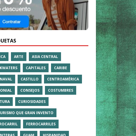
QUETAS
ICA
ARTE
ASIA CENTRAL
KWATERS
CAPITALES
CARIBE
NAVAL
CASTILLO
CENTROAMÉRICA
ONIAL
CONSEJOS
COSTUMBRES
TURA
CURIOSIDADES
TURISMO QUE GRAN INVENTO
ROCARRIL
FERROCARRILES
NTERAS
GUAM
HISPANIDAD