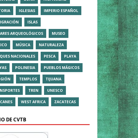
TORIA
IGLESIAS
IMPERIO ESPAÑOL
IGRACIÓN
ISLAS
ARES ARQUEOLÓGICOS
MUSEO
ICO
MÚSICA
NATURALEZA
QUES NACIONALES
PESCA
PLAYA
YAS
POLINESIA
PUEBLOS MÁGICOS
IGIÓN
TEMPLOS
TIJUANA
NSPORTES
TREN
UNESCO
CANES
WEST AFRICA
ZACATECAS
IO DE CVTB