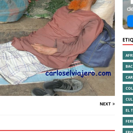
ETI
AFR
BAC
CAR
COL
CUL
NEXT
EL 
FER
FRO