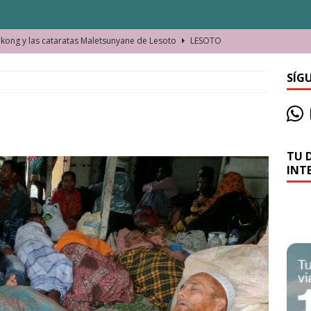
ong y las cataratas Maletsunyane de Lesoto
LESOTO
o de las Víctimas de la Represión Política en Shymkent, Kazajistán
SÍG
bian los lugares que visitamos o cambiamos nosotros?
TU 
La historia de la misteriosa avioneta de la playa
JAMAICA
INT
o moverse en Seychelles de manera sostenible
SEYCHELLES
n Manama. La capital de Baréin
BARÉIN
ma. El barrio más castizo de Malabo
GUINEA ECUATORIAL