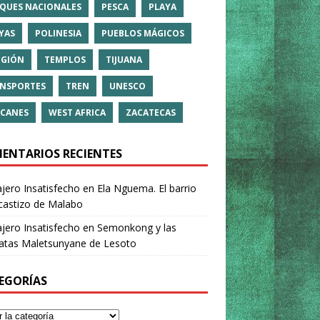
QUES NACIONALES
PESCA
PLAYA
YAS
POLINESIA
PUEBLOS MÁGICOS
IGIÓN
TEMPLOS
TIJUANA
NSPORTES
TREN
UNESCO
CANES
WEST AFRICA
ZACATECAS
ENTARIOS RECIENTES
ajero Insatisfecho
en
Ela Nguema. El barrio
castizo de Malabo
ajero Insatisfecho
en
Semonkong y las
ratas Maletsunyane de Lesoto
EGORÍAS