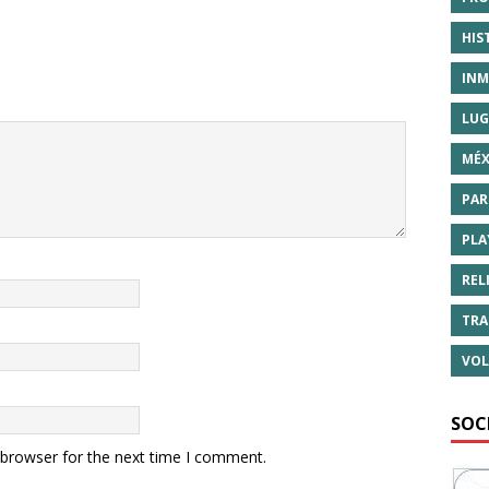
HIS
INM
LUG
MÉX
PAR
PLA
REL
TRA
VOL
SOC
 browser for the next time I comment.