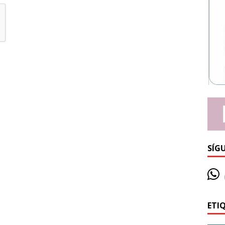
SÍG
ETI