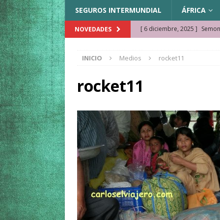
SEGUROS INTERMUNDIAL
ÁFRICA
[ 6 diciembre, 2025 ]
Semonk
NOVEDADES
[ 23 noviembre, 2025 ]
Muse
INICIO
Medios
rocket11
KAZAJISTÁN
[ 22 noviembre, 2025 ]
¿Cam
rocket11
REFLEXIONES VIAJERAS
[ 9 octubre, 2025 ]
JAMAICA. 
[ 27 septiembre, 2025 ]
Cóm
[ 3 agosto, 2025 ]
Qué ver e
[ 15 marzo, 2026 ]
Ela Ngue