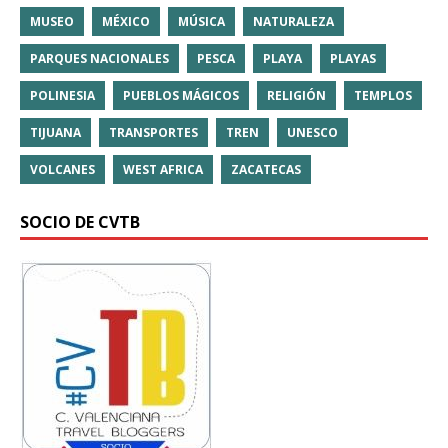
MUSEO
MÉXICO
MÚSICA
NATURALEZA
PARQUES NACIONALES
PESCA
PLAYA
PLAYAS
POLINESIA
PUEBLOS MÁGICOS
RELIGIÓN
TEMPLOS
TIJUANA
TRANSPORTES
TREN
UNESCO
VOLCANES
WEST AFRICA
ZACATECAS
SOCIO DE CVTB