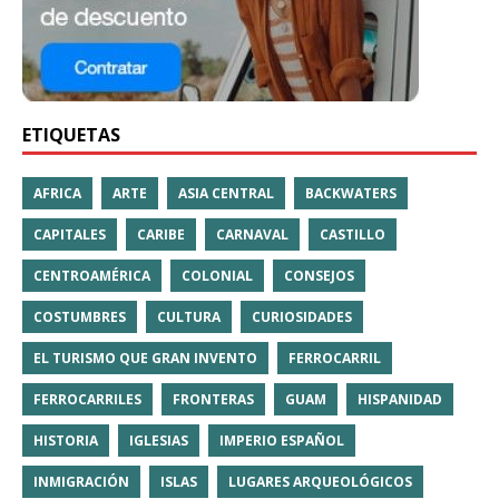
ETIQUETAS
AFRICA
ARTE
ASIA CENTRAL
BACKWATERS
CAPITALES
CARIBE
CARNAVAL
CASTILLO
CENTROAMÉRICA
COLONIAL
CONSEJOS
COSTUMBRES
CULTURA
CURIOSIDADES
EL TURISMO QUE GRAN INVENTO
FERROCARRIL
FERROCARRILES
FRONTERAS
GUAM
HISPANIDAD
HISTORIA
IGLESIAS
IMPERIO ESPAÑOL
INMIGRACIÓN
ISLAS
LUGARES ARQUEOLÓGICOS