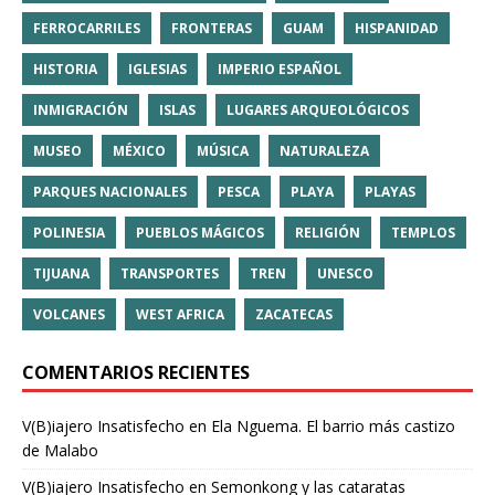
FERROCARRILES
FRONTERAS
GUAM
HISPANIDAD
HISTORIA
IGLESIAS
IMPERIO ESPAÑOL
INMIGRACIÓN
ISLAS
LUGARES ARQUEOLÓGICOS
MUSEO
MÉXICO
MÚSICA
NATURALEZA
PARQUES NACIONALES
PESCA
PLAYA
PLAYAS
POLINESIA
PUEBLOS MÁGICOS
RELIGIÓN
TEMPLOS
TIJUANA
TRANSPORTES
TREN
UNESCO
VOLCANES
WEST AFRICA
ZACATECAS
COMENTARIOS RECIENTES
V(B)iajero Insatisfecho
en
Ela Nguema. El barrio más castizo
de Malabo
V(B)iajero Insatisfecho
en
Semonkong y las cataratas