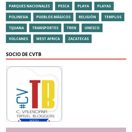
PARQUES NACIONALES
PESCA
PLAYA
PLAYAS
POLINESIA
PUEBLOS MÁGICOS
RELIGIÓN
TEMPLOS
TIJUANA
TRANSPORTES
TREN
UNESCO
VOLCANES
WEST AFRICA
ZACATECAS
SOCIO DE CVTB