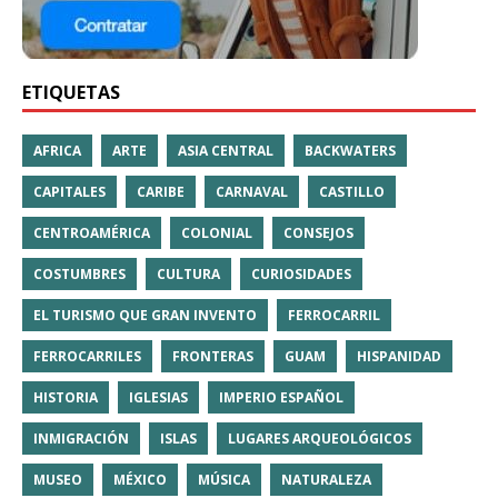
ETIQUETAS
AFRICA
ARTE
ASIA CENTRAL
BACKWATERS
CAPITALES
CARIBE
CARNAVAL
CASTILLO
CENTROAMÉRICA
COLONIAL
CONSEJOS
COSTUMBRES
CULTURA
CURIOSIDADES
EL TURISMO QUE GRAN INVENTO
FERROCARRIL
FERROCARRILES
FRONTERAS
GUAM
HISPANIDAD
HISTORIA
IGLESIAS
IMPERIO ESPAÑOL
INMIGRACIÓN
ISLAS
LUGARES ARQUEOLÓGICOS
MUSEO
MÉXICO
MÚSICA
NATURALEZA