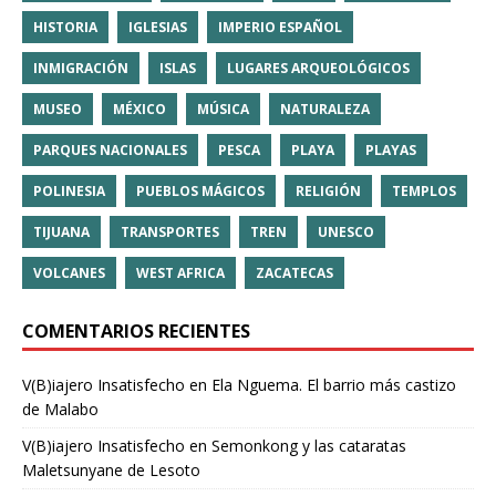
HISTORIA
IGLESIAS
IMPERIO ESPAÑOL
INMIGRACIÓN
ISLAS
LUGARES ARQUEOLÓGICOS
MUSEO
MÉXICO
MÚSICA
NATURALEZA
PARQUES NACIONALES
PESCA
PLAYA
PLAYAS
POLINESIA
PUEBLOS MÁGICOS
RELIGIÓN
TEMPLOS
TIJUANA
TRANSPORTES
TREN
UNESCO
VOLCANES
WEST AFRICA
ZACATECAS
COMENTARIOS RECIENTES
V(B)iajero Insatisfecho
en
Ela Nguema. El barrio más castizo
de Malabo
V(B)iajero Insatisfecho
en
Semonkong y las cataratas
Maletsunyane de Lesoto