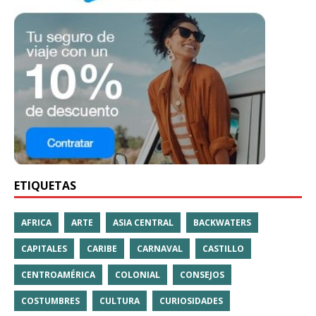
ETIQUETAS
AFRICA
ARTE
ASIA CENTRAL
BACKWATERS
CAPITALES
CARIBE
CARNAVAL
CASTILLO
CENTROAMÉRICA
COLONIAL
CONSEJOS
COSTUMBRES
CULTURA
CURIOSIDADES