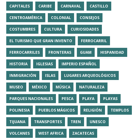
CAPITALES
CARIBE
CARNAVAL
CASTILLO
CENTROAMÉRICA
COLONIAL
CONSEJOS
COSTUMBRES
CULTURA
CURIOSIDADES
EL TURISMO QUE GRAN INVENTO
FERROCARRIL
FERROCARRILES
FRONTERAS
GUAM
HISPANIDAD
HISTORIA
IGLESIAS
IMPERIO ESPAÑOL
INMIGRACIÓN
ISLAS
LUGARES ARQUEOLÓGICOS
MUSEO
MÉXICO
MÚSICA
NATURALEZA
PARQUES NACIONALES
PESCA
PLAYA
PLAYAS
POLINESIA
PUEBLOS MÁGICOS
RELIGIÓN
TEMPLOS
TIJUANA
TRANSPORTES
TREN
UNESCO
VOLCANES
WEST AFRICA
ZACATECAS