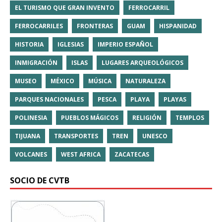
EL TURISMO QUE GRAN INVENTO
FERROCARRIL
FERROCARRILES
FRONTERAS
GUAM
HISPANIDAD
HISTORIA
IGLESIAS
IMPERIO ESPAÑOL
INMIGRACIÓN
ISLAS
LUGARES ARQUEOLÓGICOS
MUSEO
MÉXICO
MÚSICA
NATURALEZA
PARQUES NACIONALES
PESCA
PLAYA
PLAYAS
POLINESIA
PUEBLOS MÁGICOS
RELIGIÓN
TEMPLOS
TIJUANA
TRANSPORTES
TREN
UNESCO
VOLCANES
WEST AFRICA
ZACATECAS
SOCIO DE CVTB