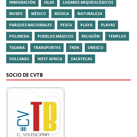
INMIGRACIÓN
ISLAS
LUGARES ARQUEOLÓGICOS
MUSEO
MÉXICO
MÚSICA
NATURALEZA
PARQUES NACIONALES
PESCA
PLAYA
PLAYAS
POLINESIA
PUEBLOS MÁGICOS
RELIGIÓN
TEMPLOS
TIJUANA
TRANSPORTES
TREN
UNESCO
VOLCANES
WEST AFRICA
ZACATECAS
SOCIO DE CVTB