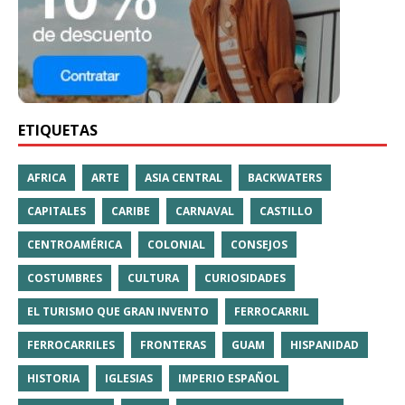
ETIQUETAS
AFRICA
ARTE
ASIA CENTRAL
BACKWATERS
CAPITALES
CARIBE
CARNAVAL
CASTILLO
CENTROAMÉRICA
COLONIAL
CONSEJOS
COSTUMBRES
CULTURA
CURIOSIDADES
EL TURISMO QUE GRAN INVENTO
FERROCARRIL
FERROCARRILES
FRONTERAS
GUAM
HISPANIDAD
HISTORIA
IGLESIAS
IMPERIO ESPAÑOL