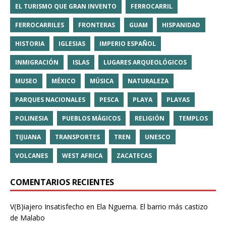
EL TURISMO QUE GRAN INVENTO
FERROCARRIL
FERROCARRILES
FRONTERAS
GUAM
HISPANIDAD
HISTORIA
IGLESIAS
IMPERIO ESPAÑOL
INMIGRACIÓN
ISLAS
LUGARES ARQUEOLÓGICOS
MUSEO
MÉXICO
MÚSICA
NATURALEZA
PARQUES NACIONALES
PESCA
PLAYA
PLAYAS
POLINESIA
PUEBLOS MÁGICOS
RELIGIÓN
TEMPLOS
TIJUANA
TRANSPORTES
TREN
UNESCO
VOLCANES
WEST AFRICA
ZACATECAS
COMENTARIOS RECIENTES
V(B)iajero Insatisfecho
en
Ela Nguema. El barrio más castizo
de Malabo