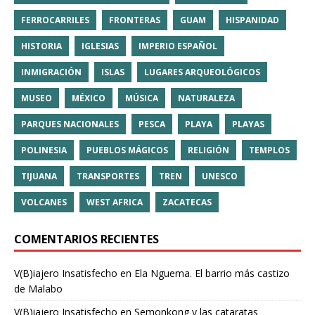
FERROCARRILES
FRONTERAS
GUAM
HISPANIDAD
HISTORIA
IGLESIAS
IMPERIO ESPAÑOL
INMIGRACIÓN
ISLAS
LUGARES ARQUEOLÓGICOS
MUSEO
MÉXICO
MÚSICA
NATURALEZA
PARQUES NACIONALES
PESCA
PLAYA
PLAYAS
POLINESIA
PUEBLOS MÁGICOS
RELIGIÓN
TEMPLOS
TIJUANA
TRANSPORTES
TREN
UNESCO
VOLCANES
WEST AFRICA
ZACATECAS
COMENTARIOS RECIENTES
V(B)iajero Insatisfecho
en
Ela Nguema. El barrio más castizo
de Malabo
V(B)iajero Insatisfecho
en
Semonkong y las cataratas