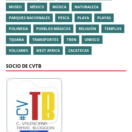
MUSEO
MÉXICO
MÚSICA
NATURALEZA
PARQUES NACIONALES
PESCA
PLAYA
PLAYAS
POLINESIA
PUEBLOS MÁGICOS
RELIGIÓN
TEMPLOS
TIJUANA
TRANSPORTES
TREN
UNESCO
VOLCANES
WEST AFRICA
ZACATECAS
SOCIO DE CVTB