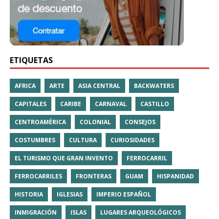
ETIQUETAS
AFRICA
ARTE
ASIA CENTRAL
BACKWATERS
CAPITALES
CARIBE
CARNAVAL
CASTILLO
CENTROAMÉRICA
COLONIAL
CONSEJOS
COSTUMBRES
CULTURA
CURIOSIDADES
EL TURISMO QUE GRAN INVENTO
FERROCARRIL
FERROCARRILES
FRONTERAS
GUAM
HISPANIDAD
HISTORIA
IGLESIAS
IMPERIO ESPAÑOL
INMIGRACIÓN
ISLAS
LUGARES ARQUEOLÓGICOS