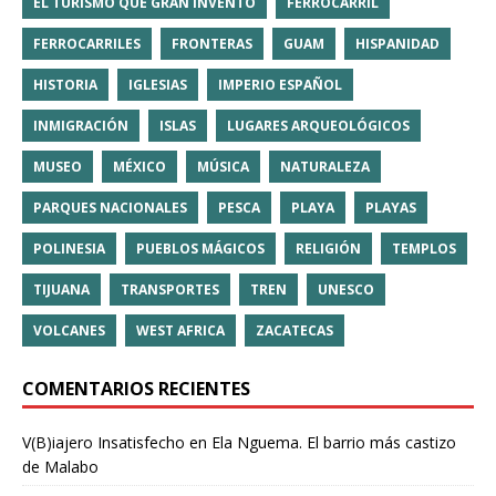
EL TURISMO QUE GRAN INVENTO
FERROCARRIL
FERROCARRILES
FRONTERAS
GUAM
HISPANIDAD
HISTORIA
IGLESIAS
IMPERIO ESPAÑOL
INMIGRACIÓN
ISLAS
LUGARES ARQUEOLÓGICOS
MUSEO
MÉXICO
MÚSICA
NATURALEZA
PARQUES NACIONALES
PESCA
PLAYA
PLAYAS
POLINESIA
PUEBLOS MÁGICOS
RELIGIÓN
TEMPLOS
TIJUANA
TRANSPORTES
TREN
UNESCO
VOLCANES
WEST AFRICA
ZACATECAS
COMENTARIOS RECIENTES
V(B)iajero Insatisfecho
en
Ela Nguema. El barrio más castizo
de Malabo