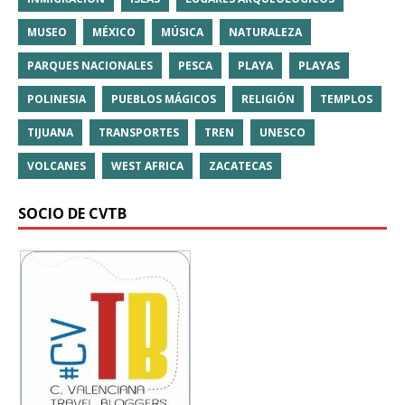
MUSEO
MÉXICO
MÚSICA
NATURALEZA
PARQUES NACIONALES
PESCA
PLAYA
PLAYAS
POLINESIA
PUEBLOS MÁGICOS
RELIGIÓN
TEMPLOS
TIJUANA
TRANSPORTES
TREN
UNESCO
VOLCANES
WEST AFRICA
ZACATECAS
SOCIO DE CVTB