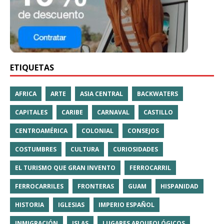
ETIQUETAS
AFRICA
ARTE
ASIA CENTRAL
BACKWATERS
CAPITALES
CARIBE
CARNAVAL
CASTILLO
CENTROAMÉRICA
COLONIAL
CONSEJOS
COSTUMBRES
CULTURA
CURIOSIDADES
EL TURISMO QUE GRAN INVENTO
FERROCARRIL
FERROCARRILES
FRONTERAS
GUAM
HISPANIDAD
HISTORIA
IGLESIAS
IMPERIO ESPAÑOL
INMIGRACIÓN
ISLAS
LUGARES ARQUEOLÓGICOS