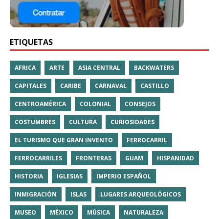
ETIQUETAS
AFRICA
ARTE
ASIA CENTRAL
BACKWATERS
CAPITALES
CARIBE
CARNAVAL
CASTILLO
CENTROAMÉRICA
COLONIAL
CONSEJOS
COSTUMBRES
CULTURA
CURIOSIDADES
EL TURISMO QUE GRAN INVENTO
FERROCARRIL
FERROCARRILES
FRONTERAS
GUAM
HISPANIDAD
HISTORIA
IGLESIAS
IMPERIO ESPAÑOL
INMIGRACIÓN
ISLAS
LUGARES ARQUEOLÓGICOS
MUSEO
MÉXICO
MÚSICA
NATURALEZA