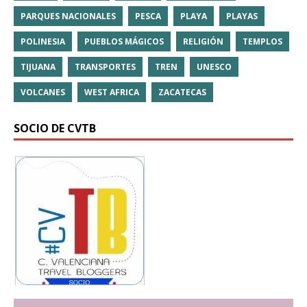
PARQUES NACIONALES
PESCA
PLAYA
PLAYAS
POLINESIA
PUEBLOS MÁGICOS
RELIGIÓN
TEMPLOS
TIJUANA
TRANSPORTES
TREN
UNESCO
VOLCANES
WEST AFRICA
ZACATECAS
SOCIO DE CVTB