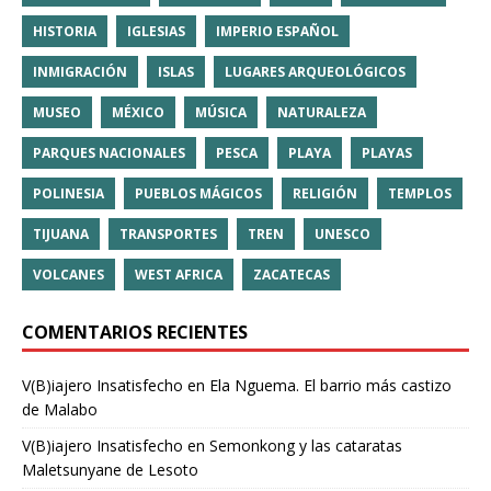
HISTORIA
IGLESIAS
IMPERIO ESPAÑOL
INMIGRACIÓN
ISLAS
LUGARES ARQUEOLÓGICOS
MUSEO
MÉXICO
MÚSICA
NATURALEZA
PARQUES NACIONALES
PESCA
PLAYA
PLAYAS
POLINESIA
PUEBLOS MÁGICOS
RELIGIÓN
TEMPLOS
TIJUANA
TRANSPORTES
TREN
UNESCO
VOLCANES
WEST AFRICA
ZACATECAS
COMENTARIOS RECIENTES
V(B)iajero Insatisfecho
en
Ela Nguema. El barrio más castizo
de Malabo
V(B)iajero Insatisfecho
en
Semonkong y las cataratas
Maletsunyane de Lesoto