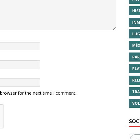
HIS
INM
LUG
MÉX
PAR
PLA
REL
TRA
 browser for the next time I comment.
VOL
SOC