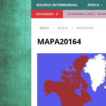
SEGUROS INTERMUNDIAL
ÁFRICA
[ 6 diciembre, 2025 ]
Semonk
NOVEDADES
[ 23 noviembre, 2025 ]
Muse
INICIO
Medios
MAPA20164
KAZAJISTÁN
[ 22 noviembre, 2025 ]
¿Cam
MAPA20164
REFLEXIONES VIAJERAS
[ 9 octubre, 2025 ]
JAMAICA. 
[ 27 septiembre, 2025 ]
Cóm
[ 3 agosto, 2025 ]
Qué ver e
[ 15 marzo, 2026 ]
Ela Ngue