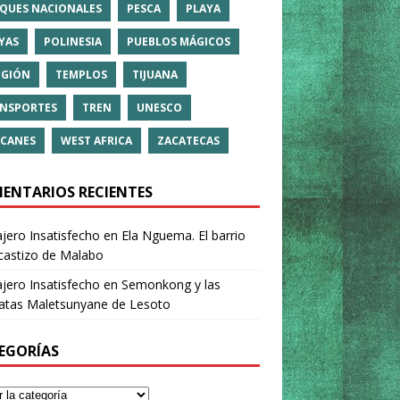
QUES NACIONALES
PESCA
PLAYA
YAS
POLINESIA
PUEBLOS MÁGICOS
IGIÓN
TEMPLOS
TIJUANA
NSPORTES
TREN
UNESCO
CANES
WEST AFRICA
ZACATECAS
ENTARIOS RECIENTES
ajero Insatisfecho
en
Ela Nguema. El barrio
castizo de Malabo
ajero Insatisfecho
en
Semonkong y las
ratas Maletsunyane de Lesoto
EGORÍAS