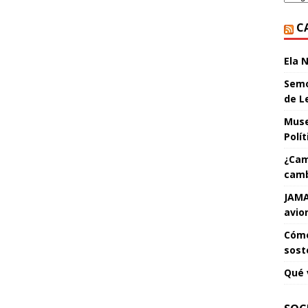
C
Ela 
Semo
de L
Muse
Polí
¿Cam
camb
JAMA
avio
Cómo
sost
Qué 