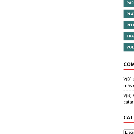
PAR
PLA
REL
TRA
VOL
COM
V(B)i
más 
V(B)i
cata
CAT