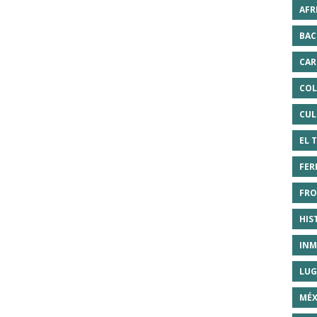
AFR
BAC
CAR
COL
CUL
EL 
FER
FRO
HIS
INM
LUG
MÉX