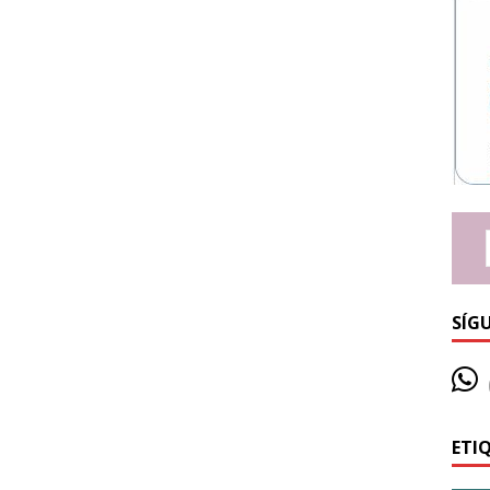
SÍG
ETI