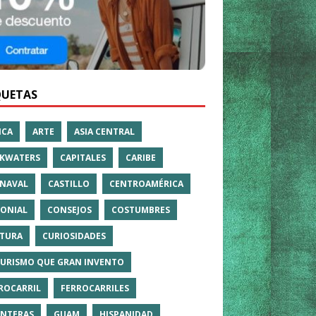
QUETAS
ICA
ARTE
ASIA CENTRAL
KWATERS
CAPITALES
CARIBE
NAVAL
CASTILLO
CENTROAMÉRICA
ONIAL
CONSEJOS
COSTUMBRES
TURA
CURIOSIDADES
TURISMO QUE GRAN INVENTO
ROCARRIL
FERROCARRILES
NTERAS
GUAM
HISPANIDAD