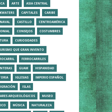
ICA
ARTE
ASIA CENTRAL
KWATERS
CAPITALES
CARIBE
NAVAL
CASTILLO
CENTROAMÉRICA
ONIAL
CONSEJOS
COSTUMBRES
TURA
CURIOSIDADES
TURISMO QUE GRAN INVENTO
ROCARRIL
FERROCARRILES
NTERAS
GUAM
HISPANIDAD
TORIA
IGLESIAS
IMPERIO ESPAÑOL
IGRACIÓN
ISLAS
ARES ARQUEOLÓGICOS
MUSEO
ICO
MÚSICA
NATURALEZA