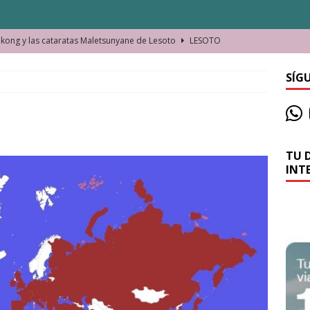
ong y las cataratas Maletsunyane de Lesoto
LESOTO
o de las Víctimas de la Represión Política en Shymkent, Kazajistán
SÍG
bian los lugares que visitamos o cambiamos nosotros?
TU 
La historia de la misteriosa avioneta de la playa
JAMAICA
INT
o moverse en Seychelles de manera sostenible
SEYCHELLES
n Manama. La capital de Baréin
BARÉIN
ma. El barrio más castizo de Malabo
GUINEA ECUATORIAL