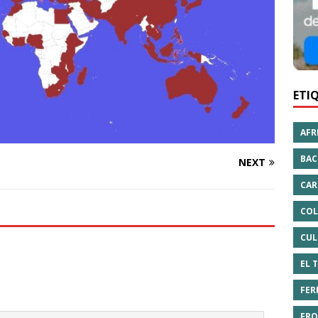
ETI
AFR
BAC
NEXT
CAR
COL
CUL
EL 
FER
FRO