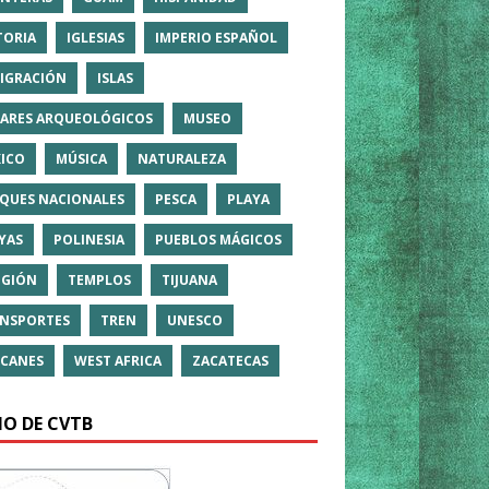
TORIA
IGLESIAS
IMPERIO ESPAÑOL
IGRACIÓN
ISLAS
ARES ARQUEOLÓGICOS
MUSEO
ICO
MÚSICA
NATURALEZA
QUES NACIONALES
PESCA
PLAYA
YAS
POLINESIA
PUEBLOS MÁGICOS
IGIÓN
TEMPLOS
TIJUANA
NSPORTES
TREN
UNESCO
CANES
WEST AFRICA
ZACATECAS
IO DE CVTB