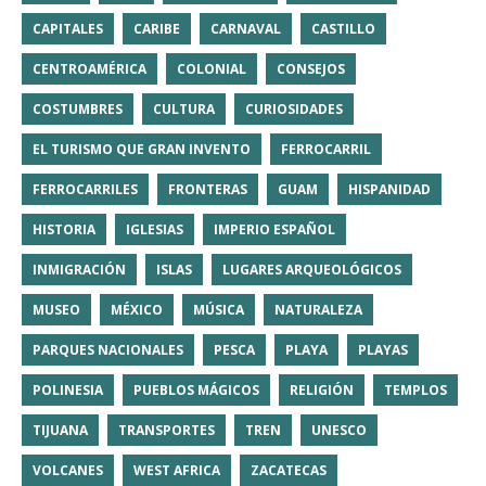
CAPITALES
CARIBE
CARNAVAL
CASTILLO
CENTROAMÉRICA
COLONIAL
CONSEJOS
COSTUMBRES
CULTURA
CURIOSIDADES
EL TURISMO QUE GRAN INVENTO
FERROCARRIL
FERROCARRILES
FRONTERAS
GUAM
HISPANIDAD
HISTORIA
IGLESIAS
IMPERIO ESPAÑOL
INMIGRACIÓN
ISLAS
LUGARES ARQUEOLÓGICOS
MUSEO
MÉXICO
MÚSICA
NATURALEZA
PARQUES NACIONALES
PESCA
PLAYA
PLAYAS
POLINESIA
PUEBLOS MÁGICOS
RELIGIÓN
TEMPLOS
TIJUANA
TRANSPORTES
TREN
UNESCO
VOLCANES
WEST AFRICA
ZACATECAS