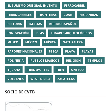
EL TURISMO QUE GRAN INVENTO
FERROCARRIL
FERROCARRILES
FRONTERAS
GUAM
HISPANIDAD
HISTORIA
IGLESIAS
IMPERIO ESPAÑOL
INMIGRACIÓN
ISLAS
LUGARES ARQUEOLÓGICOS
MUSEO
MÉXICO
MÚSICA
NATURALEZA
PARQUES NACIONALES
PESCA
PLAYA
PLAYAS
POLINESIA
PUEBLOS MÁGICOS
RELIGIÓN
TEMPLOS
TIJUANA
TRANSPORTES
TREN
UNESCO
VOLCANES
WEST AFRICA
ZACATECAS
SOCIO DE CVTB