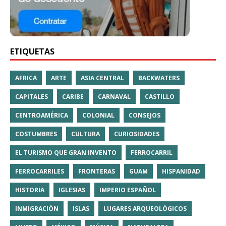
ETIQUETAS
AFRICA
ARTE
ASIA CENTRAL
BACKWATERS
CAPITALES
CARIBE
CARNAVAL
CASTILLO
CENTROAMÉRICA
COLONIAL
CONSEJOS
COSTUMBRES
CULTURA
CURIOSIDADES
EL TURISMO QUE GRAN INVENTO
FERROCARRIL
FERROCARRILES
FRONTERAS
GUAM
HISPANIDAD
HISTORIA
IGLESIAS
IMPERIO ESPAÑOL
INMIGRACIÓN
ISLAS
LUGARES ARQUEOLÓGICOS