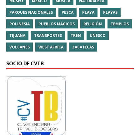
MUSEO
MÉXICO
MÚSICA
NATURALEZA
PARQUES NACIONALES
PESCA
PLAYA
PLAYAS
POLINESIA
PUEBLOS MÁGICOS
RELIGIÓN
TEMPLOS
TIJUANA
TRANSPORTES
TREN
UNESCO
VOLCANES
WEST AFRICA
ZACATECAS
SOCIO DE CVTB