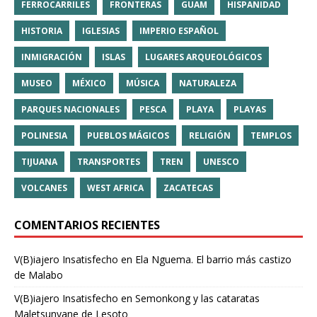
FERROCARRILES
FRONTERAS
GUAM
HISPANIDAD
HISTORIA
IGLESIAS
IMPERIO ESPAÑOL
INMIGRACIÓN
ISLAS
LUGARES ARQUEOLÓGICOS
MUSEO
MÉXICO
MÚSICA
NATURALEZA
PARQUES NACIONALES
PESCA
PLAYA
PLAYAS
POLINESIA
PUEBLOS MÁGICOS
RELIGIÓN
TEMPLOS
TIJUANA
TRANSPORTES
TREN
UNESCO
VOLCANES
WEST AFRICA
ZACATECAS
COMENTARIOS RECIENTES
V(B)iajero Insatisfecho
en
Ela Nguema. El barrio más castizo
de Malabo
V(B)iajero Insatisfecho
en
Semonkong y las cataratas
Maletsunyane de Lesoto