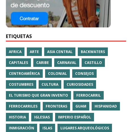
ETIQUETAS
AFRICA
ARTE
ASIA CENTRAL
BACKWATERS
CAPITALES
CARIBE
CARNAVAL
CASTILLO
CENTROAMÉRICA
COLONIAL
CONSEJOS
COSTUMBRES
CULTURA
CURIOSIDADES
EL TURISMO QUE GRAN INVENTO
FERROCARRIL
FERROCARRILES
FRONTERAS
GUAM
HISPANIDAD
HISTORIA
IGLESIAS
IMPERIO ESPAÑOL
INMIGRACIÓN
ISLAS
LUGARES ARQUEOLÓGICOS