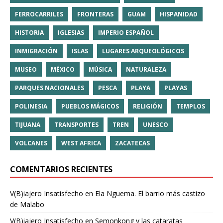
FERROCARRILES
FRONTERAS
GUAM
HISPANIDAD
HISTORIA
IGLESIAS
IMPERIO ESPAÑOL
INMIGRACIÓN
ISLAS
LUGARES ARQUEOLÓGICOS
MUSEO
MÉXICO
MÚSICA
NATURALEZA
PARQUES NACIONALES
PESCA
PLAYA
PLAYAS
POLINESIA
PUEBLOS MÁGICOS
RELIGIÓN
TEMPLOS
TIJUANA
TRANSPORTES
TREN
UNESCO
VOLCANES
WEST AFRICA
ZACATECAS
COMENTARIOS RECIENTES
V(B)iajero Insatisfecho
en
Ela Nguema. El barrio más castizo
de Malabo
V(B)iajero Insatisfecho
en
Semonkong y las cataratas