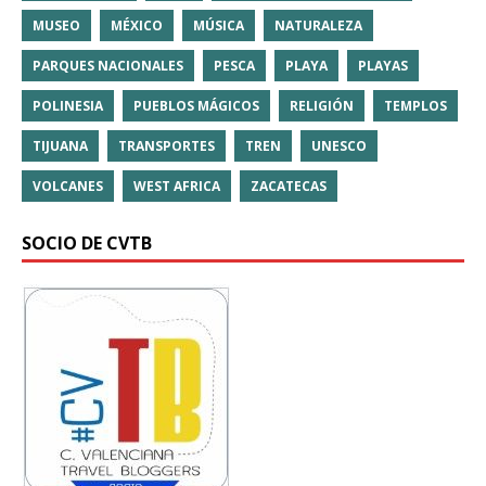
MUSEO
MÉXICO
MÚSICA
NATURALEZA
PARQUES NACIONALES
PESCA
PLAYA
PLAYAS
POLINESIA
PUEBLOS MÁGICOS
RELIGIÓN
TEMPLOS
TIJUANA
TRANSPORTES
TREN
UNESCO
VOLCANES
WEST AFRICA
ZACATECAS
SOCIO DE CVTB