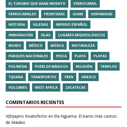
EL TURISMO QUE GRAN INVENTO
FERROCARRIL
FERROCARRILES
FRONTERAS
GUAM
HISPANIDAD
HISTORIA
IGLESIAS
IMPERIO ESPAÑOL
INMIGRACIÓN
ISLAS
LUGARES ARQUEOLÓGICOS
MUSEO
MÉXICO
MÚSICA
NATURALEZA
PARQUES NACIONALES
PESCA
PLAYA
PLAYAS
POLINESIA
PUEBLOS MÁGICOS
RELIGIÓN
TEMPLOS
TIJUANA
TRANSPORTES
TREN
UNESCO
VOLCANES
WEST AFRICA
ZACATECAS
COMENTARIOS RECIENTES
V(B)iajero Insatisfecho
en
Ela Nguema. El barrio más castizo
de Malabo