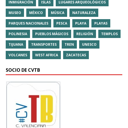
INMIGRACIÓN
ISLAS
LUGARES ARQUEOLÓGICOS
MUSEO
MÉXICO
MÚSICA
NATURALEZA
PARQUES NACIONALES
PESCA
PLAYA
PLAYAS
POLINESIA
PUEBLOS MÁGICOS
RELIGIÓN
TEMPLOS
TIJUANA
TRANSPORTES
TREN
UNESCO
VOLCANES
WEST AFRICA
ZACATECAS
SOCIO DE CVTB