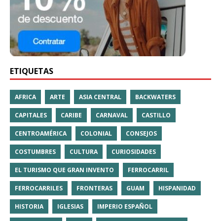
ETIQUETAS
AFRICA
ARTE
ASIA CENTRAL
BACKWATERS
CAPITALES
CARIBE
CARNAVAL
CASTILLO
CENTROAMÉRICA
COLONIAL
CONSEJOS
COSTUMBRES
CULTURA
CURIOSIDADES
EL TURISMO QUE GRAN INVENTO
FERROCARRIL
FERROCARRILES
FRONTERAS
GUAM
HISPANIDAD
HISTORIA
IGLESIAS
IMPERIO ESPAÑOL