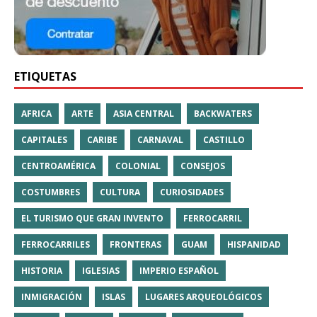
ETIQUETAS
AFRICA
ARTE
ASIA CENTRAL
BACKWATERS
CAPITALES
CARIBE
CARNAVAL
CASTILLO
CENTROAMÉRICA
COLONIAL
CONSEJOS
COSTUMBRES
CULTURA
CURIOSIDADES
EL TURISMO QUE GRAN INVENTO
FERROCARRIL
FERROCARRILES
FRONTERAS
GUAM
HISPANIDAD
HISTORIA
IGLESIAS
IMPERIO ESPAÑOL
INMIGRACIÓN
ISLAS
LUGARES ARQUEOLÓGICOS