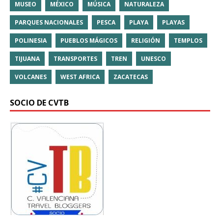
MUSEO
MÉXICO
MÚSICA
NATURALEZA
PARQUES NACIONALES
PESCA
PLAYA
PLAYAS
POLINESIA
PUEBLOS MÁGICOS
RELIGIÓN
TEMPLOS
TIJUANA
TRANSPORTES
TREN
UNESCO
VOLCANES
WEST AFRICA
ZACATECAS
SOCIO DE CVTB