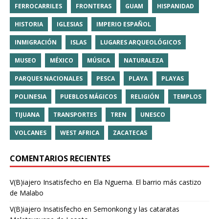
FERROCARRILES
FRONTERAS
GUAM
HISPANIDAD
HISTORIA
IGLESIAS
IMPERIO ESPAÑOL
INMIGRACIÓN
ISLAS
LUGARES ARQUEOLÓGICOS
MUSEO
MÉXICO
MÚSICA
NATURALEZA
PARQUES NACIONALES
PESCA
PLAYA
PLAYAS
POLINESIA
PUEBLOS MÁGICOS
RELIGIÓN
TEMPLOS
TIJUANA
TRANSPORTES
TREN
UNESCO
VOLCANES
WEST AFRICA
ZACATECAS
COMENTARIOS RECIENTES
V(B)iajero Insatisfecho
en
Ela Nguema. El barrio más castizo
de Malabo
V(B)iajero Insatisfecho
en
Semonkong y las cataratas