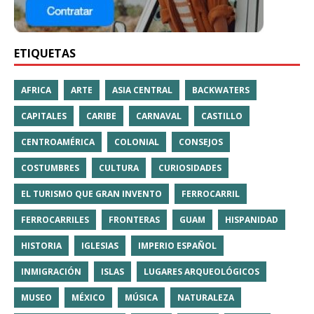
ETIQUETAS
AFRICA
ARTE
ASIA CENTRAL
BACKWATERS
CAPITALES
CARIBE
CARNAVAL
CASTILLO
CENTROAMÉRICA
COLONIAL
CONSEJOS
COSTUMBRES
CULTURA
CURIOSIDADES
EL TURISMO QUE GRAN INVENTO
FERROCARRIL
FERROCARRILES
FRONTERAS
GUAM
HISPANIDAD
HISTORIA
IGLESIAS
IMPERIO ESPAÑOL
INMIGRACIÓN
ISLAS
LUGARES ARQUEOLÓGICOS
MUSEO
MÉXICO
MÚSICA
NATURALEZA