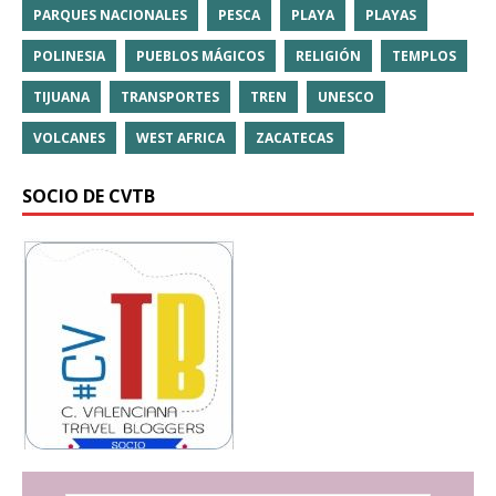
PARQUES NACIONALES
PESCA
PLAYA
PLAYAS
POLINESIA
PUEBLOS MÁGICOS
RELIGIÓN
TEMPLOS
TIJUANA
TRANSPORTES
TREN
UNESCO
VOLCANES
WEST AFRICA
ZACATECAS
SOCIO DE CVTB