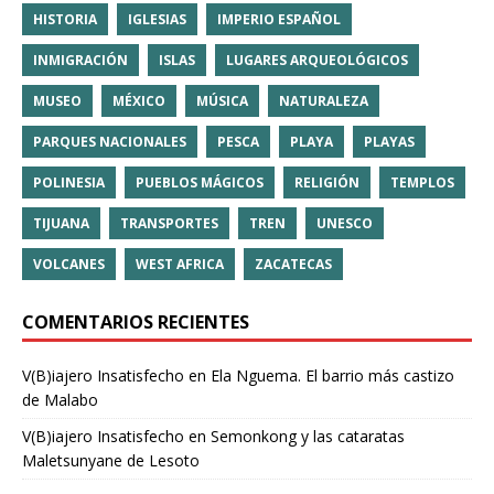
HISTORIA
IGLESIAS
IMPERIO ESPAÑOL
INMIGRACIÓN
ISLAS
LUGARES ARQUEOLÓGICOS
MUSEO
MÉXICO
MÚSICA
NATURALEZA
PARQUES NACIONALES
PESCA
PLAYA
PLAYAS
POLINESIA
PUEBLOS MÁGICOS
RELIGIÓN
TEMPLOS
TIJUANA
TRANSPORTES
TREN
UNESCO
VOLCANES
WEST AFRICA
ZACATECAS
COMENTARIOS RECIENTES
V(B)iajero Insatisfecho
en
Ela Nguema. El barrio más castizo
de Malabo
V(B)iajero Insatisfecho
en
Semonkong y las cataratas
Maletsunyane de Lesoto