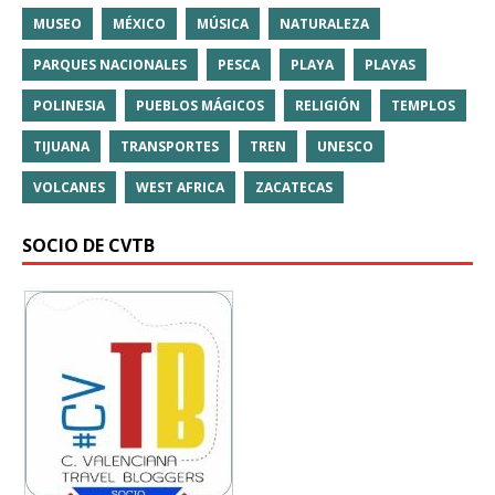
MUSEO
MÉXICO
MÚSICA
NATURALEZA
PARQUES NACIONALES
PESCA
PLAYA
PLAYAS
POLINESIA
PUEBLOS MÁGICOS
RELIGIÓN
TEMPLOS
TIJUANA
TRANSPORTES
TREN
UNESCO
VOLCANES
WEST AFRICA
ZACATECAS
SOCIO DE CVTB