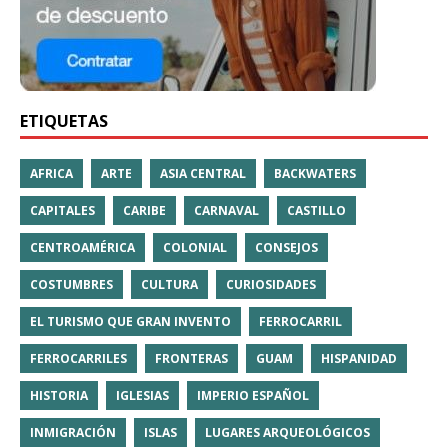
ETIQUETAS
AFRICA
ARTE
ASIA CENTRAL
BACKWATERS
CAPITALES
CARIBE
CARNAVAL
CASTILLO
CENTROAMÉRICA
COLONIAL
CONSEJOS
COSTUMBRES
CULTURA
CURIOSIDADES
EL TURISMO QUE GRAN INVENTO
FERROCARRIL
FERROCARRILES
FRONTERAS
GUAM
HISPANIDAD
HISTORIA
IGLESIAS
IMPERIO ESPAÑOL
INMIGRACIÓN
ISLAS
LUGARES ARQUEOLÓGICOS