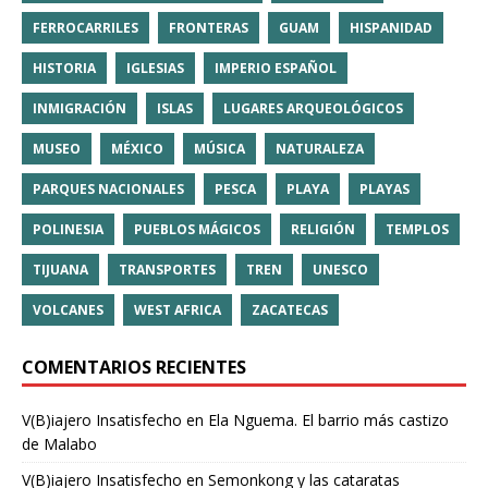
FERROCARRILES
FRONTERAS
GUAM
HISPANIDAD
HISTORIA
IGLESIAS
IMPERIO ESPAÑOL
INMIGRACIÓN
ISLAS
LUGARES ARQUEOLÓGICOS
MUSEO
MÉXICO
MÚSICA
NATURALEZA
PARQUES NACIONALES
PESCA
PLAYA
PLAYAS
POLINESIA
PUEBLOS MÁGICOS
RELIGIÓN
TEMPLOS
TIJUANA
TRANSPORTES
TREN
UNESCO
VOLCANES
WEST AFRICA
ZACATECAS
COMENTARIOS RECIENTES
V(B)iajero Insatisfecho
en
Ela Nguema. El barrio más castizo
de Malabo
V(B)iajero Insatisfecho
en
Semonkong y las cataratas