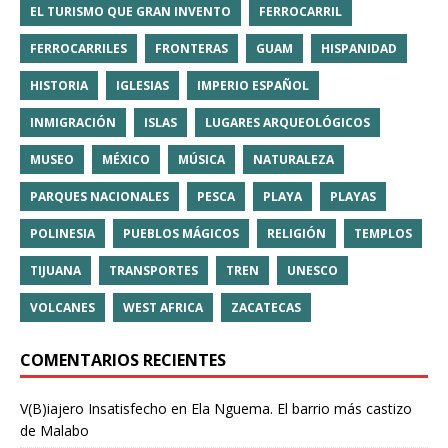
EL TURISMO QUE GRAN INVENTO
FERROCARRIL
FERROCARRILES
FRONTERAS
GUAM
HISPANIDAD
HISTORIA
IGLESIAS
IMPERIO ESPAÑOL
INMIGRACIÓN
ISLAS
LUGARES ARQUEOLÓGICOS
MUSEO
MÉXICO
MÚSICA
NATURALEZA
PARQUES NACIONALES
PESCA
PLAYA
PLAYAS
POLINESIA
PUEBLOS MÁGICOS
RELIGIÓN
TEMPLOS
TIJUANA
TRANSPORTES
TREN
UNESCO
VOLCANES
WEST AFRICA
ZACATECAS
COMENTARIOS RECIENTES
V(B)iajero Insatisfecho
en
Ela Nguema. El barrio más castizo
de Malabo