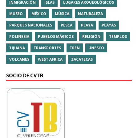
INMIGRACIÓN
ISLAS
LUGARES ARQUEOLÓGICOS
MUSEO
MÉXICO
MÚSICA
NATURALEZA
PARQUES NACIONALES
PESCA
PLAYA
PLAYAS
POLINESIA
PUEBLOS MÁGICOS
RELIGIÓN
TEMPLOS
TIJUANA
TRANSPORTES
TREN
UNESCO
VOLCANES
WEST AFRICA
ZACATECAS
SOCIO DE CVTB