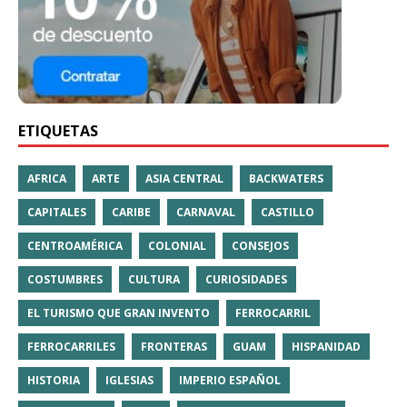
ETIQUETAS
AFRICA
ARTE
ASIA CENTRAL
BACKWATERS
CAPITALES
CARIBE
CARNAVAL
CASTILLO
CENTROAMÉRICA
COLONIAL
CONSEJOS
COSTUMBRES
CULTURA
CURIOSIDADES
EL TURISMO QUE GRAN INVENTO
FERROCARRIL
FERROCARRILES
FRONTERAS
GUAM
HISPANIDAD
HISTORIA
IGLESIAS
IMPERIO ESPAÑOL