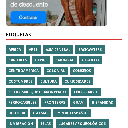
ETIQUETAS
AFRICA
ARTE
ASIA CENTRAL
BACKWATERS
CAPITALES
CARIBE
CARNAVAL
CASTILLO
CENTROAMÉRICA
COLONIAL
CONSEJOS
COSTUMBRES
CULTURA
CURIOSIDADES
EL TURISMO QUE GRAN INVENTO
FERROCARRIL
FERROCARRILES
FRONTERAS
GUAM
HISPANIDAD
HISTORIA
IGLESIAS
IMPERIO ESPAÑOL
INMIGRACIÓN
ISLAS
LUGARES ARQUEOLÓGICOS