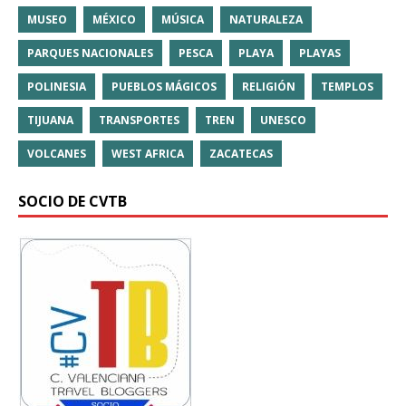
MUSEO
MÉXICO
MÚSICA
NATURALEZA
PARQUES NACIONALES
PESCA
PLAYA
PLAYAS
POLINESIA
PUEBLOS MÁGICOS
RELIGIÓN
TEMPLOS
TIJUANA
TRANSPORTES
TREN
UNESCO
VOLCANES
WEST AFRICA
ZACATECAS
SOCIO DE CVTB