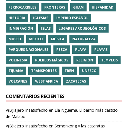
FERROCARRILES
FRONTERAS
GUAM
HISPANIDAD
HISTORIA
IGLESIAS
IMPERIO ESPAÑOL
INMIGRACIÓN
ISLAS
LUGARES ARQUEOLÓGICOS
MUSEO
MÉXICO
MÚSICA
NATURALEZA
PARQUES NACIONALES
PESCA
PLAYA
PLAYAS
POLINESIA
PUEBLOS MÁGICOS
RELIGIÓN
TEMPLOS
TIJUANA
TRANSPORTES
TREN
UNESCO
VOLCANES
WEST AFRICA
ZACATECAS
COMENTARIOS RECIENTES
V(B)iajero Insatisfecho
en
Ela Nguema. El barrio más castizo
de Malabo
V(B)iajero Insatisfecho
en
Semonkong y las cataratas