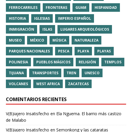
FERROCARRILES
FRONTERAS
GUAM
HISPANIDAD
HISTORIA
IGLESIAS
IMPERIO ESPAÑOL
INMIGRACIÓN
ISLAS
LUGARES ARQUEOLÓGICOS
MUSEO
MÉXICO
MÚSICA
NATURALEZA
PARQUES NACIONALES
PESCA
PLAYA
PLAYAS
POLINESIA
PUEBLOS MÁGICOS
RELIGIÓN
TEMPLOS
TIJUANA
TRANSPORTES
TREN
UNESCO
VOLCANES
WEST AFRICA
ZACATECAS
COMENTARIOS RECIENTES
V(B)iajero Insatisfecho
en
Ela Nguema. El barrio más castizo
de Malabo
V(B)iajero Insatisfecho
en
Semonkong y las cataratas