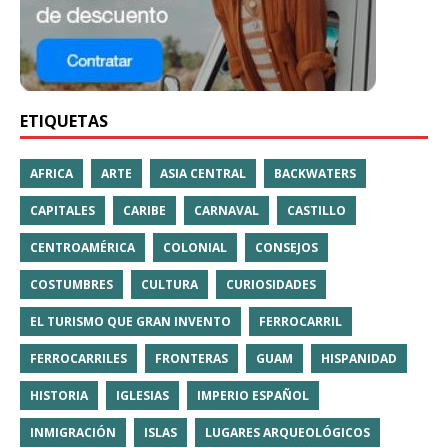
ETIQUETAS
AFRICA
ARTE
ASIA CENTRAL
BACKWATERS
CAPITALES
CARIBE
CARNAVAL
CASTILLO
CENTROAMÉRICA
COLONIAL
CONSEJOS
COSTUMBRES
CULTURA
CURIOSIDADES
EL TURISMO QUE GRAN INVENTO
FERROCARRIL
FERROCARRILES
FRONTERAS
GUAM
HISPANIDAD
HISTORIA
IGLESIAS
IMPERIO ESPAÑOL
INMIGRACIÓN
ISLAS
LUGARES ARQUEOLÓGICOS