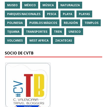
MUSEO
MÉXICO
MÚSICA
NATURALEZA
PARQUES NACIONALES
PESCA
PLAYA
PLAYAS
POLINESIA
PUEBLOS MÁGICOS
RELIGIÓN
TEMPLOS
TIJUANA
TRANSPORTES
TREN
UNESCO
VOLCANES
WEST AFRICA
ZACATECAS
SOCIO DE CVTB