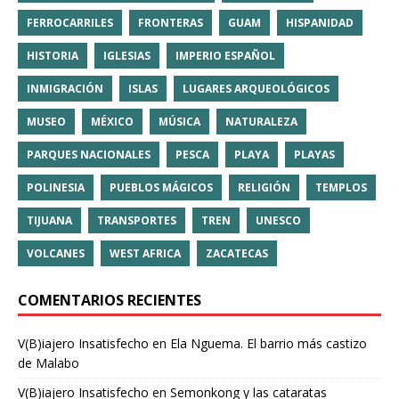
FERROCARRILES
FRONTERAS
GUAM
HISPANIDAD
HISTORIA
IGLESIAS
IMPERIO ESPAÑOL
INMIGRACIÓN
ISLAS
LUGARES ARQUEOLÓGICOS
MUSEO
MÉXICO
MÚSICA
NATURALEZA
PARQUES NACIONALES
PESCA
PLAYA
PLAYAS
POLINESIA
PUEBLOS MÁGICOS
RELIGIÓN
TEMPLOS
TIJUANA
TRANSPORTES
TREN
UNESCO
VOLCANES
WEST AFRICA
ZACATECAS
COMENTARIOS RECIENTES
V(B)iajero Insatisfecho
en
Ela Nguema. El barrio más castizo
de Malabo
V(B)iajero Insatisfecho
en
Semonkong y las cataratas