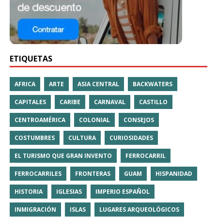
ETIQUETAS
AFRICA
ARTE
ASIA CENTRAL
BACKWATERS
CAPITALES
CARIBE
CARNAVAL
CASTILLO
CENTROAMÉRICA
COLONIAL
CONSEJOS
COSTUMBRES
CULTURA
CURIOSIDADES
EL TURISMO QUE GRAN INVENTO
FERROCARRIL
FERROCARRILES
FRONTERAS
GUAM
HISPANIDAD
HISTORIA
IGLESIAS
IMPERIO ESPAÑOL
INMIGRACIÓN
ISLAS
LUGARES ARQUEOLÓGICOS