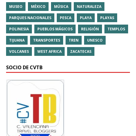
MUSEO
MÉXICO
MÚSICA
NATURALEZA
PARQUES NACIONALES
PESCA
PLAYA
PLAYAS
POLINESIA
PUEBLOS MÁGICOS
RELIGIÓN
TEMPLOS
TIJUANA
TRANSPORTES
TREN
UNESCO
VOLCANES
WEST AFRICA
ZACATECAS
SOCIO DE CVTB