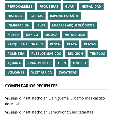
FERROCARRILES
FRONTERAS
GUAM
HISPANIDAD
HISTORIA
IGLESIAS
IMPERIO ESPAÑOL
INMIGRACIÓN
ISLAS
LUGARES ARQUEOLÓGICOS
MUSEO
MÉXICO
MÚSICA
NATURALEZA
PARQUES NACIONALES
PESCA
PLAYA
PLAYAS
POLINESIA
PUEBLOS MÁGICOS
RELIGIÓN
TEMPLOS
TIJUANA
TRANSPORTES
TREN
UNESCO
VOLCANES
WEST AFRICA
ZACATECAS
COMENTARIOS RECIENTES
V(B)iajero Insatisfecho
en
Ela Nguema. El barrio más castizo
de Malabo
V(B)iajero Insatisfecho
en
Semonkong y las cataratas