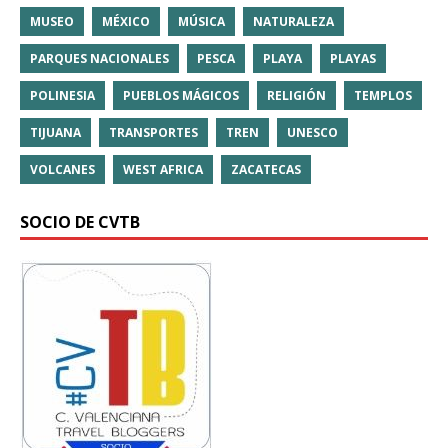
MUSEO
MÉXICO
MÚSICA
NATURALEZA
PARQUES NACIONALES
PESCA
PLAYA
PLAYAS
POLINESIA
PUEBLOS MÁGICOS
RELIGIÓN
TEMPLOS
TIJUANA
TRANSPORTES
TREN
UNESCO
VOLCANES
WEST AFRICA
ZACATECAS
SOCIO DE CVTB