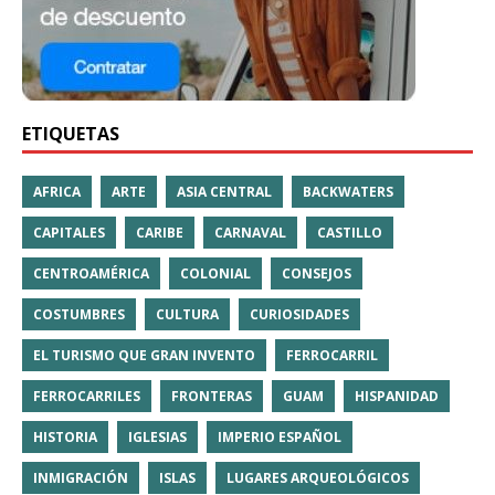
ETIQUETAS
AFRICA
ARTE
ASIA CENTRAL
BACKWATERS
CAPITALES
CARIBE
CARNAVAL
CASTILLO
CENTROAMÉRICA
COLONIAL
CONSEJOS
COSTUMBRES
CULTURA
CURIOSIDADES
EL TURISMO QUE GRAN INVENTO
FERROCARRIL
FERROCARRILES
FRONTERAS
GUAM
HISPANIDAD
HISTORIA
IGLESIAS
IMPERIO ESPAÑOL
INMIGRACIÓN
ISLAS
LUGARES ARQUEOLÓGICOS