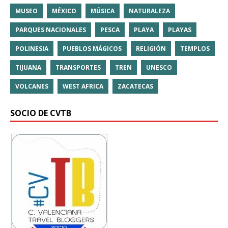
MUSEO
MÉXICO
MÚSICA
NATURALEZA
PARQUES NACIONALES
PESCA
PLAYA
PLAYAS
POLINESIA
PUEBLOS MÁGICOS
RELIGIÓN
TEMPLOS
TIJUANA
TRANSPORTES
TREN
UNESCO
VOLCANES
WEST AFRICA
ZACATECAS
SOCIO DE CVTB