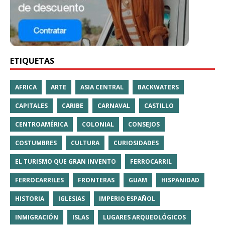
ETIQUETAS
AFRICA
ARTE
ASIA CENTRAL
BACKWATERS
CAPITALES
CARIBE
CARNAVAL
CASTILLO
CENTROAMÉRICA
COLONIAL
CONSEJOS
COSTUMBRES
CULTURA
CURIOSIDADES
EL TURISMO QUE GRAN INVENTO
FERROCARRIL
FERROCARRILES
FRONTERAS
GUAM
HISPANIDAD
HISTORIA
IGLESIAS
IMPERIO ESPAÑOL
INMIGRACIÓN
ISLAS
LUGARES ARQUEOLÓGICOS