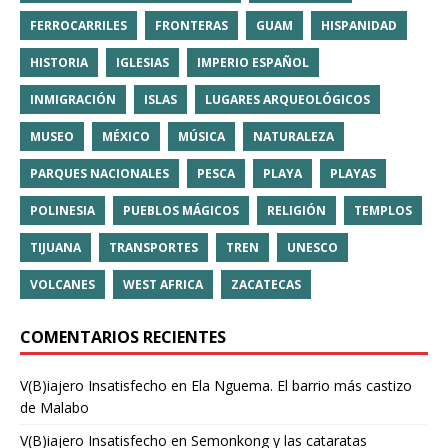
FERROCARRILES
FRONTERAS
GUAM
HISPANIDAD
HISTORIA
IGLESIAS
IMPERIO ESPAÑOL
INMIGRACIÓN
ISLAS
LUGARES ARQUEOLÓGICOS
MUSEO
MÉXICO
MÚSICA
NATURALEZA
PARQUES NACIONALES
PESCA
PLAYA
PLAYAS
POLINESIA
PUEBLOS MÁGICOS
RELIGIÓN
TEMPLOS
TIJUANA
TRANSPORTES
TREN
UNESCO
VOLCANES
WEST AFRICA
ZACATECAS
COMENTARIOS RECIENTES
V(B)iajero Insatisfecho
en
Ela Nguema. El barrio más castizo
de Malabo
V(B)iajero Insatisfecho
en
Semonkong y las cataratas