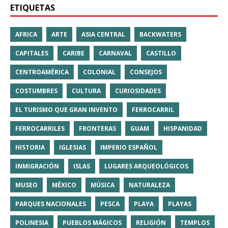
ETIQUETAS
AFRICA
ARTE
ASIA CENTRAL
BACKWATERS
CAPITALES
CARIBE
CARNAVAL
CASTILLO
CENTROAMÉRICA
COLONIAL
CONSEJOS
COSTUMBRES
CULTURA
CURIOSIDADES
EL TURISMO QUE GRAN INVENTO
FERROCARRIL
FERROCARRILES
FRONTERAS
GUAM
HISPANIDAD
HISTORIA
IGLESIAS
IMPERIO ESPAÑOL
INMIGRACIÓN
ISLAS
LUGARES ARQUEOLÓGICOS
MUSEO
MÉXICO
MÚSICA
NATURALEZA
PARQUES NACIONALES
PESCA
PLAYA
PLAYAS
POLINESIA
PUEBLOS MÁGICOS
RELIGIÓN
TEMPLOS