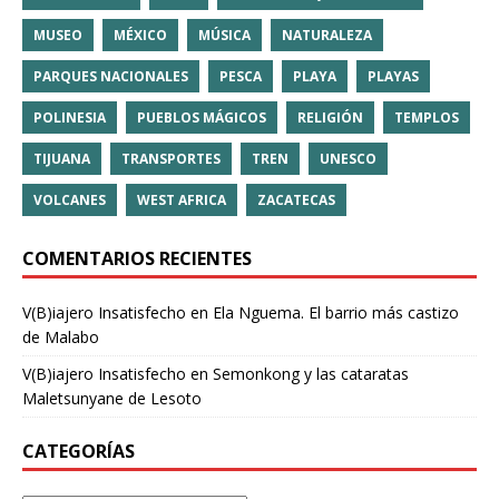
MUSEO
MÉXICO
MÚSICA
NATURALEZA
PARQUES NACIONALES
PESCA
PLAYA
PLAYAS
POLINESIA
PUEBLOS MÁGICOS
RELIGIÓN
TEMPLOS
TIJUANA
TRANSPORTES
TREN
UNESCO
VOLCANES
WEST AFRICA
ZACATECAS
COMENTARIOS RECIENTES
V(B)iajero Insatisfecho
en
Ela Nguema. El barrio más castizo
de Malabo
V(B)iajero Insatisfecho
en
Semonkong y las cataratas
Maletsunyane de Lesoto
CATEGORÍAS