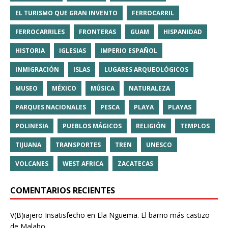
EL TURISMO QUE GRAN INVENTO
FERROCARRIL
FERROCARRILES
FRONTERAS
GUAM
HISPANIDAD
HISTORIA
IGLESIAS
IMPERIO ESPAÑOL
INMIGRACIÓN
ISLAS
LUGARES ARQUEOLÓGICOS
MUSEO
MÉXICO
MÚSICA
NATURALEZA
PARQUES NACIONALES
PESCA
PLAYA
PLAYAS
POLINESIA
PUEBLOS MÁGICOS
RELIGIÓN
TEMPLOS
TIJUANA
TRANSPORTES
TREN
UNESCO
VOLCANES
WEST AFRICA
ZACATECAS
COMENTARIOS RECIENTES
V(B)iajero Insatisfecho
en
Ela Nguema. El barrio más castizo
de Malabo