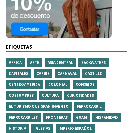
ETIQUETAS
AFRICA
ARTE
ASIA CENTRAL
BACKWATERS
CAPITALES
CARIBE
CARNAVAL
CASTILLO
CENTROAMÉRICA
COLONIAL
CONSEJOS
COSTUMBRES
CULTURA
CURIOSIDADES
EL TURISMO QUE GRAN INVENTO
FERROCARRIL
FERROCARRILES
FRONTERAS
GUAM
HISPANIDAD
HISTORIA
IGLESIAS
IMPERIO ESPAÑOL