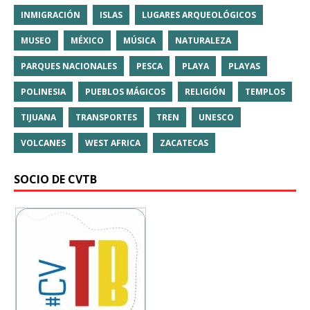
INMIGRACIÓN
ISLAS
LUGARES ARQUEOLÓGICOS
MUSEO
MÉXICO
MÚSICA
NATURALEZA
PARQUES NACIONALES
PESCA
PLAYA
PLAYAS
POLINESIA
PUEBLOS MÁGICOS
RELIGIÓN
TEMPLOS
TIJUANA
TRANSPORTES
TREN
UNESCO
VOLCANES
WEST AFRICA
ZACATECAS
SOCIO DE CVTB