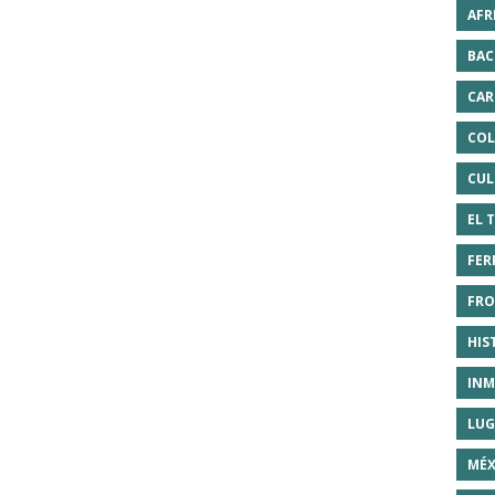
AFR
BAC
CAR
COL
CUL
EL 
FER
FRO
HIS
INM
LUG
MÉX