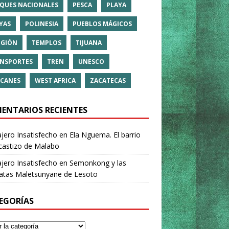
QUES NACIONALES
PESCA
PLAYA
YAS
POLINESIA
PUEBLOS MÁGICOS
IGIÓN
TEMPLOS
TIJUANA
NSPORTES
TREN
UNESCO
CANES
WEST AFRICA
ZACATECAS
ENTARIOS RECIENTES
ajero Insatisfecho
en
Ela Nguema. El barrio
castizo de Malabo
ajero Insatisfecho
en
Semonkong y las
ratas Maletsunyane de Lesoto
EGORÍAS