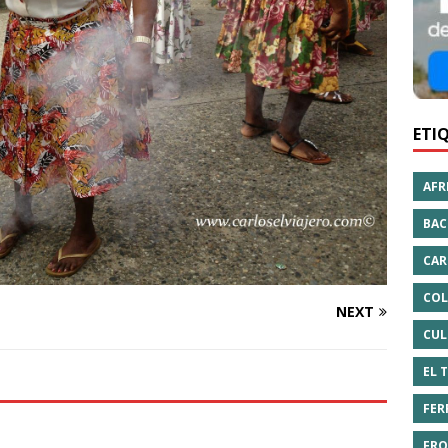
ETI
AFR
BAC
CAR
COL
NEXT
CUL
EL 
FER
FRO