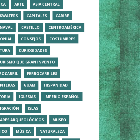
ICA
ARTE
ASIA CENTRAL
KWATERS
CAPITALES
CARIBE
NAVAL
CASTILLO
CENTROAMÉRICA
ONIAL
CONSEJOS
COSTUMBRES
TURA
CURIOSIDADES
TURISMO QUE GRAN INVENTO
ROCARRIL
FERROCARRILES
NTERAS
GUAM
HISPANIDAD
TORIA
IGLESIAS
IMPERIO ESPAÑOL
IGRACIÓN
ISLAS
ARES ARQUEOLÓGICOS
MUSEO
ICO
MÚSICA
NATURALEZA