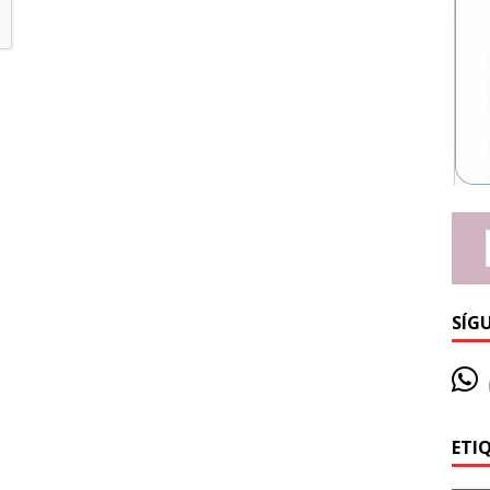
SÍG
ETI