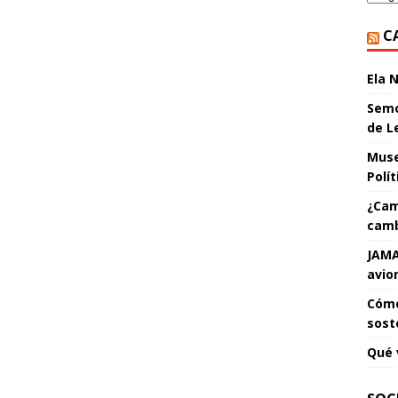
C
Ela 
Semo
de L
Muse
Polí
¿Cam
camb
JAMA
avio
Cómo
sost
Qué 