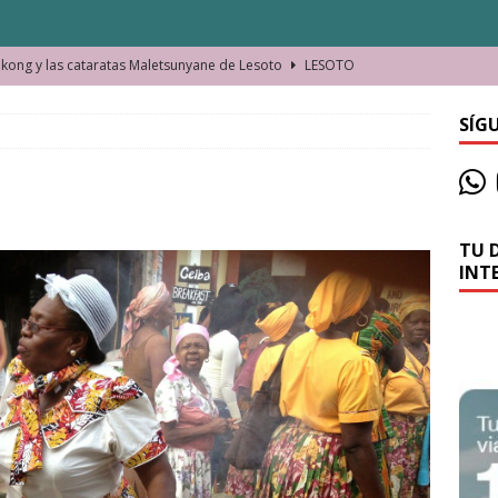
ong y las cataratas Maletsunyane de Lesoto
LESOTO
o de las Víctimas de la Represión Política en Shymkent, Kazajistán
SÍG
bian los lugares que visitamos o cambiamos nosotros?
TU 
La historia de la misteriosa avioneta de la playa
JAMAICA
INT
o moverse en Seychelles de manera sostenible
SEYCHELLES
n Manama. La capital de Baréin
BARÉIN
ma. El barrio más castizo de Malabo
GUINEA ECUATORIAL