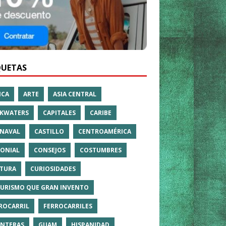
QUETAS
ICA
ARTE
ASIA CENTRAL
KWATERS
CAPITALES
CARIBE
NAVAL
CASTILLO
CENTROAMÉRICA
ONIAL
CONSEJOS
COSTUMBRES
TURA
CURIOSIDADES
TURISMO QUE GRAN INVENTO
ROCARRIL
FERROCARRILES
NTERAS
GUAM
HISPANIDAD