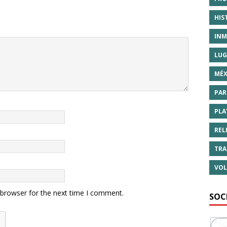
HIS
INM
LUG
MÉX
PAR
PLA
REL
TRA
VOL
 browser for the next time I comment.
SOC