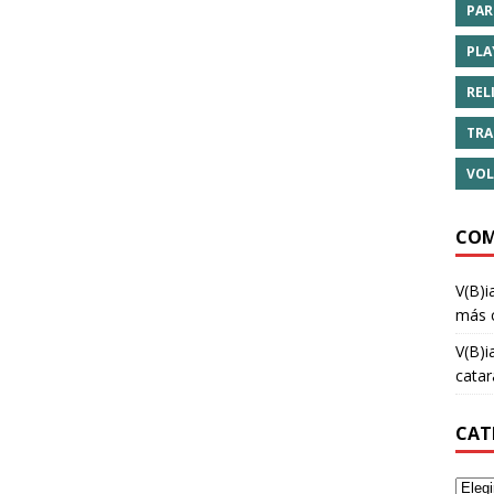
PAR
PLA
REL
TRA
VOL
COM
V(B)i
más 
V(B)i
cata
CAT