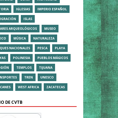
TORIA
IGLESIAS
IMPERIO ESPAÑOL
IGRACIÓN
ISLAS
ARES ARQUEOLÓGICOS
MUSEO
ICO
MÚSICA
NATURALEZA
QUES NACIONALES
PESCA
PLAYA
YAS
POLINESIA
PUEBLOS MÁGICOS
IGIÓN
TEMPLOS
TIJUANA
NSPORTES
TREN
UNESCO
CANES
WEST AFRICA
ZACATECAS
IO DE CVTB