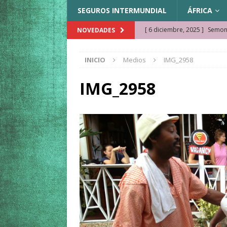
SEGUROS INTERMUNDIAL
ÁFRICA
[ 6 diciembre, 2025 ]
Semonk
NOVEDADES
[ 23 noviembre, 2025 ]
Muse
INICIO
Medios
IMG_2958
KAZAJISTÁN
[ 22 noviembre, 2025 ]
¿Cam
IMG_2958
REFLEXIONES VIAJERAS
[ 9 octubre, 2025 ]
JAMAICA. 
[ 27 septiembre, 2025 ]
Cóm
[ 3 agosto, 2025 ]
Qué ver e
[ 15 marzo, 2026 ]
Ela Ngue