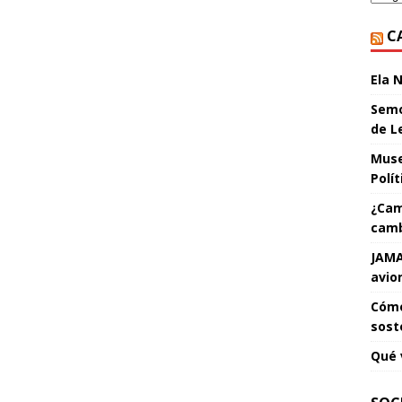
C
Ela 
Semo
de L
Muse
Polí
¿Cam
camb
JAMA
avio
Cómo
sost
Qué 