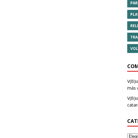
PAR
PLA
REL
TRA
VOL
COM
V(B)i
más 
V(B)i
cata
CAT