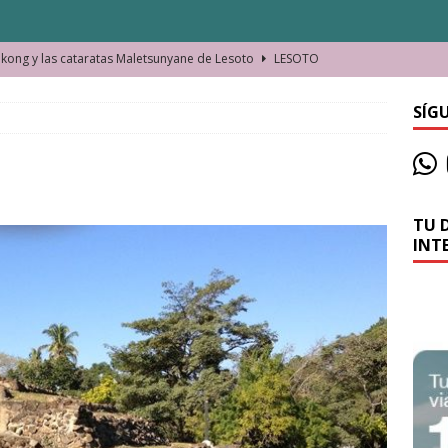
ong y las cataratas Maletsunyane de Lesoto
LESOTO
o de las Víctimas de la Represión Política en Shymkent, Kazajistán
SÍG
bian los lugares que visitamos o cambiamos nosotros?
TU 
La historia de la misteriosa avioneta de la playa
JAMAICA
INT
o moverse en Seychelles de manera sostenible
SEYCHELLES
n Manama. La capital de Baréin
BARÉIN
ma. El barrio más castizo de Malabo
GUINEA ECUATORIAL