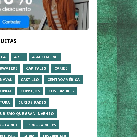
QUETAS
ICA
ARTE
ASIA CENTRAL
KWATERS
CAPITALES
CARIBE
NAVAL
CASTILLO
CENTROAMÉRICA
ONIAL
CONSEJOS
COSTUMBRES
TURA
CURIOSIDADES
TURISMO QUE GRAN INVENTO
ROCARRIL
FERROCARRILES
NTERAS
GUAM
HISPANIDAD