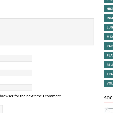
HIS
INM
LUG
MÉX
PAR
PLA
REL
TRA
VOL
 browser for the next time I comment.
SOC