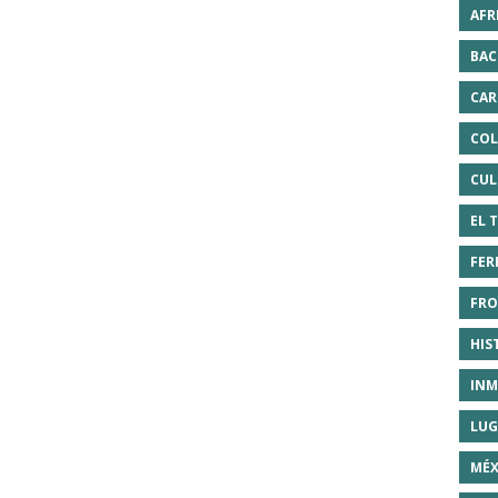
AFR
BAC
CAR
COL
CUL
EL 
FER
FRO
HIS
INM
LUG
MÉX