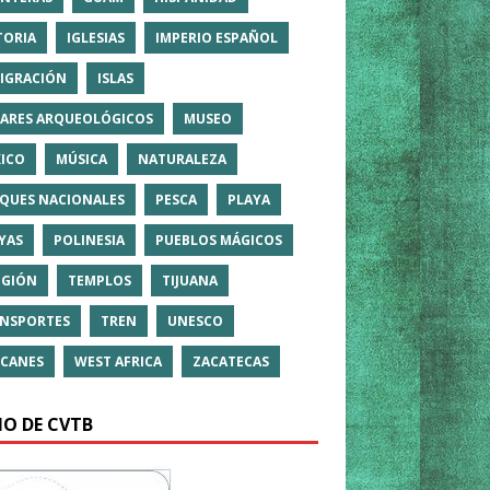
TORIA
IGLESIAS
IMPERIO ESPAÑOL
IGRACIÓN
ISLAS
ARES ARQUEOLÓGICOS
MUSEO
ICO
MÚSICA
NATURALEZA
QUES NACIONALES
PESCA
PLAYA
YAS
POLINESIA
PUEBLOS MÁGICOS
IGIÓN
TEMPLOS
TIJUANA
NSPORTES
TREN
UNESCO
CANES
WEST AFRICA
ZACATECAS
IO DE CVTB