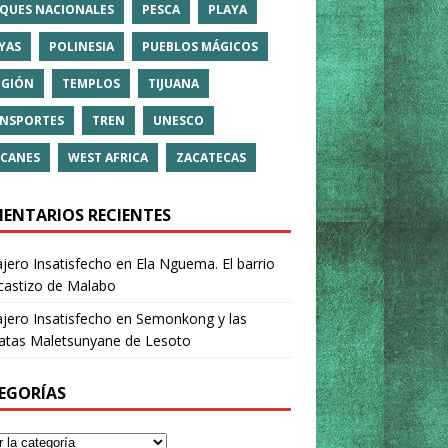
QUES NACIONALES
PESCA
PLAYA
YAS
POLINESIA
PUEBLOS MÁGICOS
IGIÓN
TEMPLOS
TIJUANA
NSPORTES
TREN
UNESCO
CANES
WEST AFRICA
ZACATECAS
ENTARIOS RECIENTES
ajero Insatisfecho
en
Ela Nguema. El barrio
castizo de Malabo
ajero Insatisfecho
en
Semonkong y las
ratas Maletsunyane de Lesoto
EGORÍAS