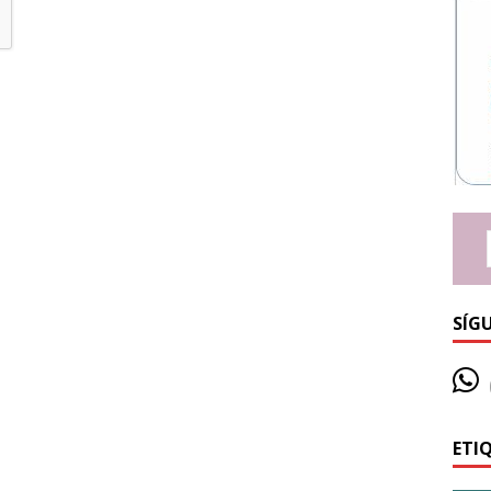
SÍG
ETI