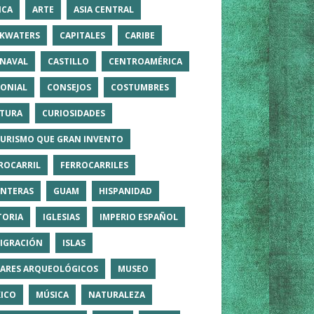
ICA
ARTE
ASIA CENTRAL
KWATERS
CAPITALES
CARIBE
NAVAL
CASTILLO
CENTROAMÉRICA
ONIAL
CONSEJOS
COSTUMBRES
TURA
CURIOSIDADES
TURISMO QUE GRAN INVENTO
ROCARRIL
FERROCARRILES
NTERAS
GUAM
HISPANIDAD
TORIA
IGLESIAS
IMPERIO ESPAÑOL
IGRACIÓN
ISLAS
ARES ARQUEOLÓGICOS
MUSEO
ICO
MÚSICA
NATURALEZA