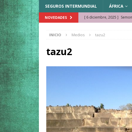
SEGUROS INTERMUNDIAL
ÁFRICA
[ 6 diciembre, 2025 ]
Semonk
NOVEDADES
[ 23 noviembre, 2025 ]
Muse
INICIO
Medios
tazu2
KAZAJISTÁN
[ 22 noviembre, 2025 ]
¿Cam
tazu2
REFLEXIONES VIAJERAS
[ 9 octubre, 2025 ]
JAMAICA. 
[ 27 septiembre, 2025 ]
Cóm
[ 3 agosto, 2025 ]
Qué ver e
[ 15 marzo, 2026 ]
Ela Ngue