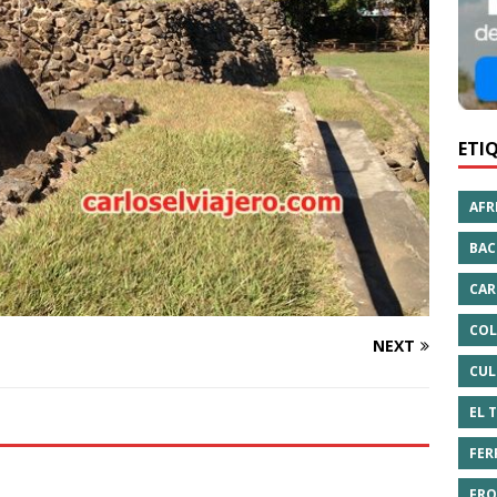
ETI
AFR
BAC
CAR
COL
NEXT
CUL
EL 
FER
FRO