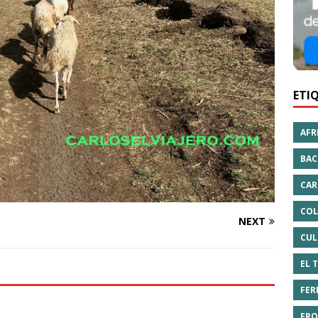
ETI
AFR
BAC
CAR
COL
NEXT
CUL
EL 
FER
FRO