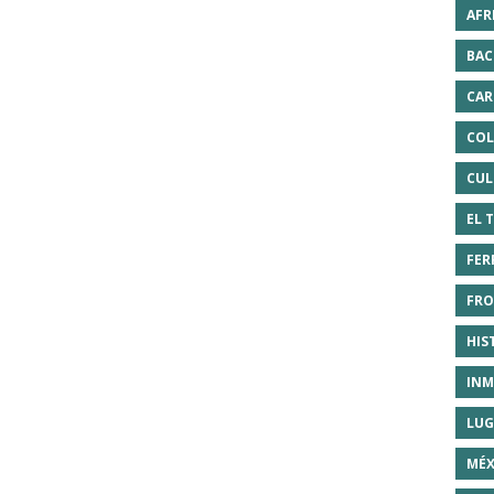
AFR
BAC
CAR
COL
CUL
EL 
FER
FRO
HIS
INM
LUG
MÉX