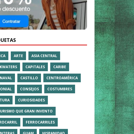
QUETAS
ICA
ARTE
ASIA CENTRAL
KWATERS
CAPITALES
CARIBE
NAVAL
CASTILLO
CENTROAMÉRICA
ONIAL
CONSEJOS
COSTUMBRES
TURA
CURIOSIDADES
TURISMO QUE GRAN INVENTO
ROCARRIL
FERROCARRILES
NTERAS
GUAM
HISPANIDAD