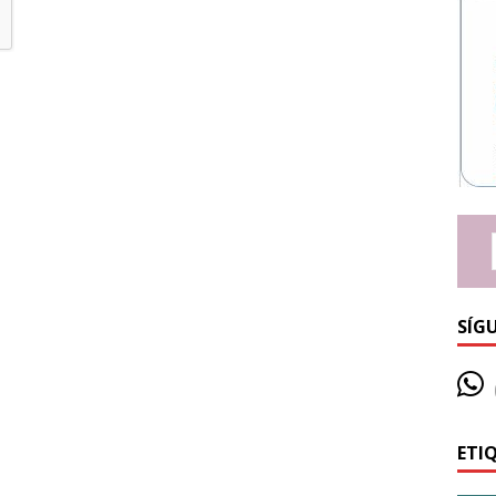
SÍG
ETI