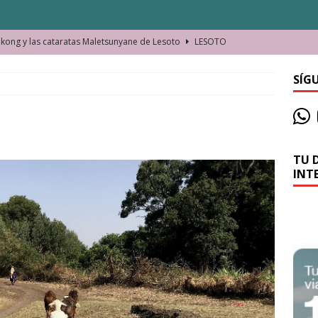
ong y las cataratas Maletsunyane de Lesoto
LESOTO
o de las Víctimas de la Represión Política en Shymkent, Kazajistán
SÍG
bian los lugares que visitamos o cambiamos nosotros?
TU 
La historia de la misteriosa avioneta de la playa
JAMAICA
INT
o moverse en Seychelles de manera sostenible
SEYCHELLES
n Manama. La capital de Baréin
BARÉIN
ma. El barrio más castizo de Malabo
GUINEA ECUATORIAL