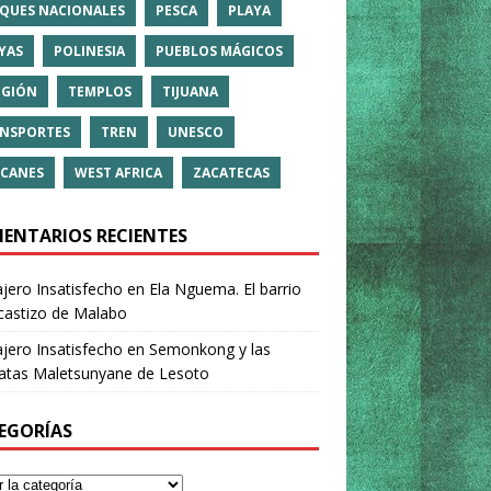
QUES NACIONALES
PESCA
PLAYA
YAS
POLINESIA
PUEBLOS MÁGICOS
IGIÓN
TEMPLOS
TIJUANA
NSPORTES
TREN
UNESCO
CANES
WEST AFRICA
ZACATECAS
ENTARIOS RECIENTES
ajero Insatisfecho
en
Ela Nguema. El barrio
castizo de Malabo
ajero Insatisfecho
en
Semonkong y las
ratas Maletsunyane de Lesoto
EGORÍAS