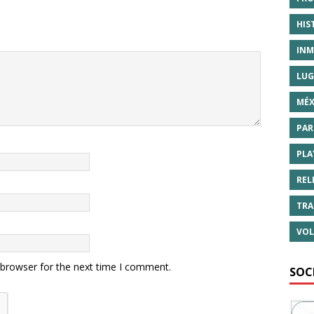
HIS
INM
LUG
MÉX
PAR
PLA
REL
TRA
VOL
 browser for the next time I comment.
SOC