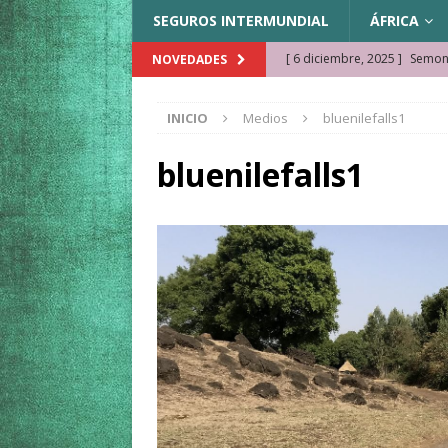
SEGUROS INTERMUNDIAL
ÁFRICA
[ 6 diciembre, 2025 ]
Semonk
NOVEDADES
[ 23 noviembre, 2025 ]
Muse
INICIO
Medios
bluenilefalls1
KAZAJISTÁN
[ 22 noviembre, 2025 ]
¿Cam
bluenilefalls1
REFLEXIONES VIAJERAS
[ 9 octubre, 2025 ]
JAMAICA. 
[ 27 septiembre, 2025 ]
Cóm
[ 3 agosto, 2025 ]
Qué ver e
[ 15 marzo, 2026 ]
Ela Ngue