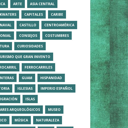
ICA
ARTE
ASIA CENTRAL
KWATERS
CAPITALES
CARIBE
NAVAL
CASTILLO
CENTROAMÉRICA
ONIAL
CONSEJOS
COSTUMBRES
TURA
CURIOSIDADES
TURISMO QUE GRAN INVENTO
ROCARRIL
FERROCARRILES
NTERAS
GUAM
HISPANIDAD
TORIA
IGLESIAS
IMPERIO ESPAÑOL
IGRACIÓN
ISLAS
ARES ARQUEOLÓGICOS
MUSEO
ICO
MÚSICA
NATURALEZA