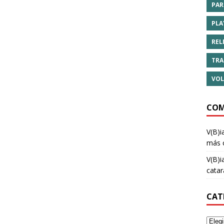
PAR
PLA
REL
TRA
VOL
COM
V(B)i
más 
V(B)i
cata
CAT