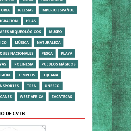
TORIA
IGLESIAS
IMPERIO ESPAÑOL
IGRACIÓN
ISLAS
ARES ARQUEOLÓGICOS
MUSEO
ICO
MÚSICA
NATURALEZA
QUES NACIONALES
PESCA
PLAYA
YAS
POLINESIA
PUEBLOS MÁGICOS
IGIÓN
TEMPLOS
TIJUANA
NSPORTES
TREN
UNESCO
CANES
WEST AFRICA
ZACATECAS
IO DE CVTB