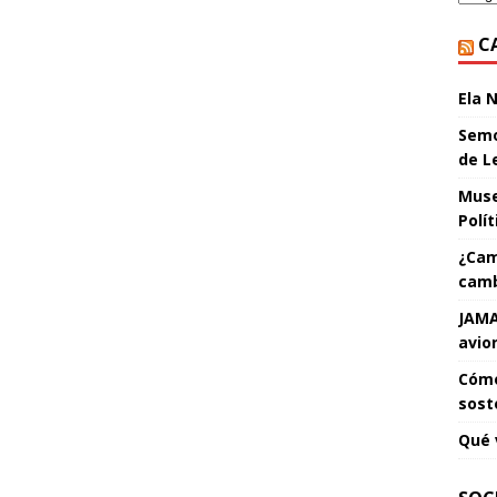
C
Ela 
Semo
de L
Muse
Polí
¿Cam
camb
JAMA
avio
Cómo
sost
Qué 