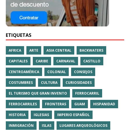
ETIQUETAS
AFRICA
ARTE
ASIA CENTRAL
BACKWATERS
CAPITALES
CARIBE
CARNAVAL
CASTILLO
CENTROAMÉRICA
COLONIAL
CONSEJOS
COSTUMBRES
CULTURA
CURIOSIDADES
EL TURISMO QUE GRAN INVENTO
FERROCARRIL
FERROCARRILES
FRONTERAS
GUAM
HISPANIDAD
HISTORIA
IGLESIAS
IMPERIO ESPAÑOL
INMIGRACIÓN
ISLAS
LUGARES ARQUEOLÓGICOS