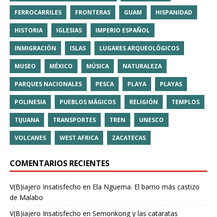
FERROCARRILES
FRONTERAS
GUAM
HISPANIDAD
HISTORIA
IGLESIAS
IMPERIO ESPAÑOL
INMIGRACIÓN
ISLAS
LUGARES ARQUEOLÓGICOS
MUSEO
MÉXICO
MÚSICA
NATURALEZA
PARQUES NACIONALES
PESCA
PLAYA
PLAYAS
POLINESIA
PUEBLOS MÁGICOS
RELIGIÓN
TEMPLOS
TIJUANA
TRANSPORTES
TREN
UNESCO
VOLCANES
WEST AFRICA
ZACATECAS
COMENTARIOS RECIENTES
V(B)iajero Insatisfecho
en
Ela Nguema. El barrio más castizo
de Malabo
V(B)iajero Insatisfecho
en
Semonkong y las cataratas