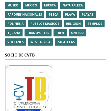
MUSEO
MÉXICO
MÚSICA
NATURALEZA
PARQUES NACIONALES
PESCA
PLAYA
PLAYAS
POLINESIA
PUEBLOS MÁGICOS
RELIGIÓN
TEMPLOS
TIJUANA
TRANSPORTES
TREN
UNESCO
VOLCANES
WEST AFRICA
ZACATECAS
SOCIO DE CVTB