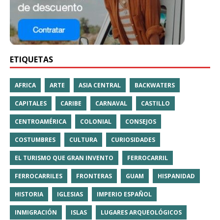
ETIQUETAS
AFRICA
ARTE
ASIA CENTRAL
BACKWATERS
CAPITALES
CARIBE
CARNAVAL
CASTILLO
CENTROAMÉRICA
COLONIAL
CONSEJOS
COSTUMBRES
CULTURA
CURIOSIDADES
EL TURISMO QUE GRAN INVENTO
FERROCARRIL
FERROCARRILES
FRONTERAS
GUAM
HISPANIDAD
HISTORIA
IGLESIAS
IMPERIO ESPAÑOL
INMIGRACIÓN
ISLAS
LUGARES ARQUEOLÓGICOS