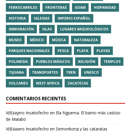
FERROCARRILES
FRONTERAS
GUAM
HISPANIDAD
HISTORIA
IGLESIAS
IMPERIO ESPAÑOL
INMIGRACIÓN
ISLAS
LUGARES ARQUEOLÓGICOS
MUSEO
MÉXICO
MÚSICA
NATURALEZA
PARQUES NACIONALES
PESCA
PLAYA
PLAYAS
POLINESIA
PUEBLOS MÁGICOS
RELIGIÓN
TEMPLOS
TIJUANA
TRANSPORTES
TREN
UNESCO
VOLCANES
WEST AFRICA
ZACATECAS
COMENTARIOS RECIENTES
V(B)iajero Insatisfecho
en
Ela Nguema. El barrio más castizo
de Malabo
V(B)iajero Insatisfecho
en
Semonkong y las cataratas