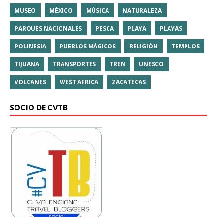
MUSEO
MÉXICO
MÚSICA
NATURALEZA
PARQUES NACIONALES
PESCA
PLAYA
PLAYAS
POLINESIA
PUEBLOS MÁGICOS
RELIGIÓN
TEMPLOS
TIJUANA
TRANSPORTES
TREN
UNESCO
VOLCANES
WEST AFRICA
ZACATECAS
SOCIO DE CVTB