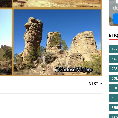
ETI
AFR
BAC
CAR
COL
NEXT
CUL
EL 
FER
FRO