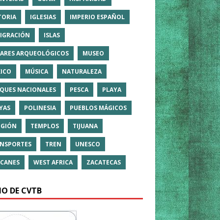
TORIA
IGLESIAS
IMPERIO ESPAÑOL
IGRACIÓN
ISLAS
ARES ARQUEOLÓGICOS
MUSEO
ICO
MÚSICA
NATURALEZA
QUES NACIONALES
PESCA
PLAYA
YAS
POLINESIA
PUEBLOS MÁGICOS
IGIÓN
TEMPLOS
TIJUANA
NSPORTES
TREN
UNESCO
CANES
WEST AFRICA
ZACATECAS
IO DE CVTB