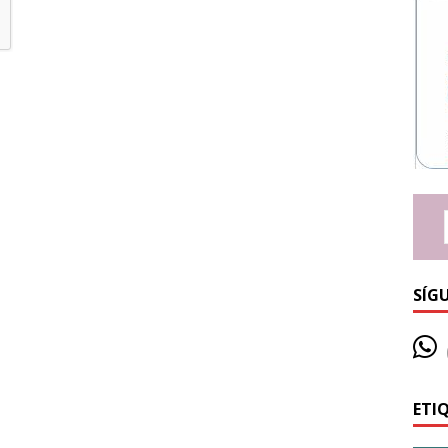
SÍG
ETI