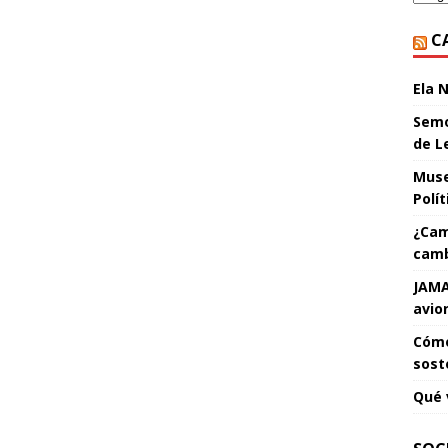
C
Ela 
Semo
de L
Muse
Polí
¿Cam
camb
JAMA
avio
Cómo
sost
Qué 