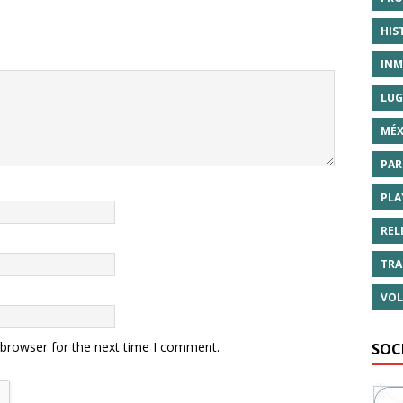
HIS
INM
LUG
MÉX
PAR
PLA
REL
TRA
VOL
 browser for the next time I comment.
SOC