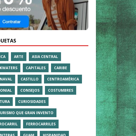
QUETAS
ICA
ARTE
ASIA CENTRAL
KWATERS
CAPITALES
CARIBE
NAVAL
CASTILLO
CENTROAMÉRICA
ONIAL
CONSEJOS
COSTUMBRES
TURA
CURIOSIDADES
TURISMO QUE GRAN INVENTO
ROCARRIL
FERROCARRILES
NTERAS
GUAM
HISPANIDAD