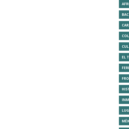
AFR
BAC
CAR
COL
CUL
EL 
FER
FRO
HIS
INM
LUG
MÉX