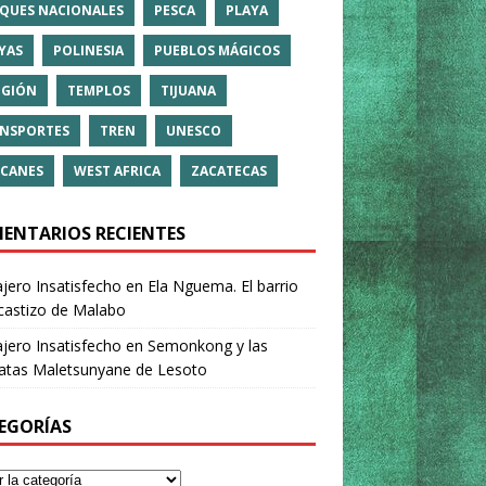
QUES NACIONALES
PESCA
PLAYA
YAS
POLINESIA
PUEBLOS MÁGICOS
IGIÓN
TEMPLOS
TIJUANA
NSPORTES
TREN
UNESCO
CANES
WEST AFRICA
ZACATECAS
ENTARIOS RECIENTES
ajero Insatisfecho
en
Ela Nguema. El barrio
castizo de Malabo
ajero Insatisfecho
en
Semonkong y las
ratas Maletsunyane de Lesoto
EGORÍAS