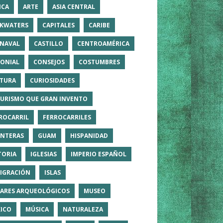
ICA
ARTE
ASIA CENTRAL
KWATERS
CAPITALES
CARIBE
NAVAL
CASTILLO
CENTROAMÉRICA
ONIAL
CONSEJOS
COSTUMBRES
TURA
CURIOSIDADES
TURISMO QUE GRAN INVENTO
ROCARRIL
FERROCARRILES
NTERAS
GUAM
HISPANIDAD
TORIA
IGLESIAS
IMPERIO ESPAÑOL
IGRACIÓN
ISLAS
ARES ARQUEOLÓGICOS
MUSEO
ICO
MÚSICA
NATURALEZA