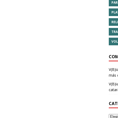
PAR
PLA
REL
TRA
VOL
COM
V(B)i
más 
V(B)i
cata
CAT