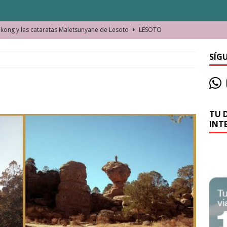
ong y las cataratas Maletsunyane de Lesoto
LESOTO
o de las Víctimas de la Represión Política en Shymkent, Kazajistán
SÍG
bian los lugares que visitamos o cambiamos nosotros?
TU 
La historia de la misteriosa avioneta de la playa
JAMAICA
INT
o moverse en Seychelles de manera sostenible
SEYCHELLES
n Manama. La capital de Baréin
BARÉIN
ma. El barrio más castizo de Malabo
GUINEA ECUATORIAL