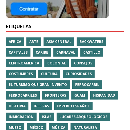
ETIQUETAS
AFRICA
ARTE
ASIA CENTRAL
BACKWATERS
CAPITALES
CARIBE
CARNAVAL
CASTILLO
CENTROAMÉRICA
COLONIAL
CONSEJOS
COSTUMBRES
CULTURA
CURIOSIDADES
EL TURISMO QUE GRAN INVENTO
FERROCARRIL
FERROCARRILES
FRONTERAS
GUAM
HISPANIDAD
HISTORIA
IGLESIAS
IMPERIO ESPAÑOL
INMIGRACIÓN
ISLAS
LUGARES ARQUEOLÓGICOS
MUSEO
MÉXICO
MÚSICA
NATURALEZA