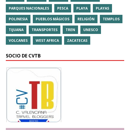
PARQUES NACIONALES
PESCA
PLAYA
PLAYAS
POLINESIA
PUEBLOS MÁGICOS
RELIGIÓN
TEMPLOS
TIJUANA
TRANSPORTES
TREN
UNESCO
VOLCANES
WEST AFRICA
ZACATECAS
SOCIO DE CVTB