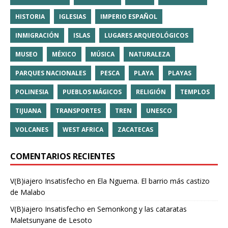
HISTORIA
IGLESIAS
IMPERIO ESPAÑOL
INMIGRACIÓN
ISLAS
LUGARES ARQUEOLÓGICOS
MUSEO
MÉXICO
MÚSICA
NATURALEZA
PARQUES NACIONALES
PESCA
PLAYA
PLAYAS
POLINESIA
PUEBLOS MÁGICOS
RELIGIÓN
TEMPLOS
TIJUANA
TRANSPORTES
TREN
UNESCO
VOLCANES
WEST AFRICA
ZACATECAS
COMENTARIOS RECIENTES
V(B)iajero Insatisfecho
en
Ela Nguema. El barrio más castizo
de Malabo
V(B)iajero Insatisfecho
en
Semonkong y las cataratas
Maletsunyane de Lesoto