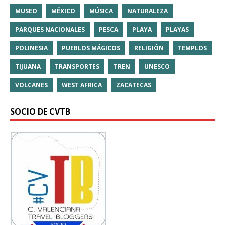
MUSEO
MÉXICO
MÚSICA
NATURALEZA
PARQUES NACIONALES
PESCA
PLAYA
PLAYAS
POLINESIA
PUEBLOS MÁGICOS
RELIGIÓN
TEMPLOS
TIJUANA
TRANSPORTES
TREN
UNESCO
VOLCANES
WEST AFRICA
ZACATECAS
SOCIO DE CVTB