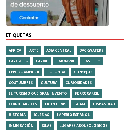
ETIQUETAS
AFRICA
ARTE
ASIA CENTRAL
BACKWATERS
CAPITALES
CARIBE
CARNAVAL
CASTILLO
CENTROAMÉRICA
COLONIAL
CONSEJOS
COSTUMBRES
CULTURA
CURIOSIDADES
EL TURISMO QUE GRAN INVENTO
FERROCARRIL
FERROCARRILES
FRONTERAS
GUAM
HISPANIDAD
HISTORIA
IGLESIAS
IMPERIO ESPAÑOL
INMIGRACIÓN
ISLAS
LUGARES ARQUEOLÓGICOS