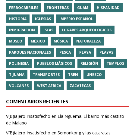
FERROCARRILES
FRONTERAS
GUAM
HISPANIDAD
HISTORIA
IGLESIAS
IMPERIO ESPAÑOL
INMIGRACIÓN
ISLAS
LUGARES ARQUEOLÓGICOS
MUSEO
MÉXICO
MÚSICA
NATURALEZA
PARQUES NACIONALES
PESCA
PLAYA
PLAYAS
POLINESIA
PUEBLOS MÁGICOS
RELIGIÓN
TEMPLOS
TIJUANA
TRANSPORTES
TREN
UNESCO
VOLCANES
WEST AFRICA
ZACATECAS
COMENTARIOS RECIENTES
V(B)iajero Insatisfecho
en
Ela Nguema. El barrio más castizo
de Malabo
V(B)iajero Insatisfecho
en
Semonkong y las cataratas