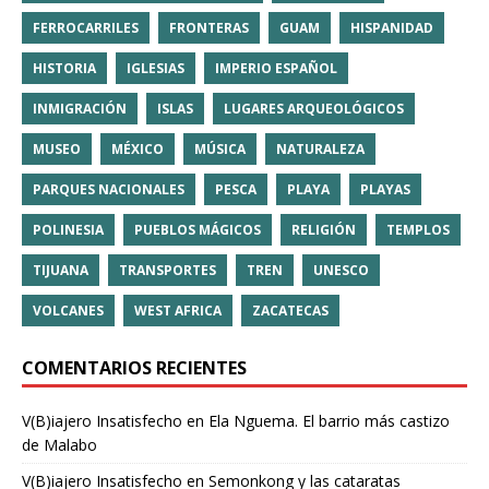
FERROCARRILES
FRONTERAS
GUAM
HISPANIDAD
HISTORIA
IGLESIAS
IMPERIO ESPAÑOL
INMIGRACIÓN
ISLAS
LUGARES ARQUEOLÓGICOS
MUSEO
MÉXICO
MÚSICA
NATURALEZA
PARQUES NACIONALES
PESCA
PLAYA
PLAYAS
POLINESIA
PUEBLOS MÁGICOS
RELIGIÓN
TEMPLOS
TIJUANA
TRANSPORTES
TREN
UNESCO
VOLCANES
WEST AFRICA
ZACATECAS
COMENTARIOS RECIENTES
V(B)iajero Insatisfecho
en
Ela Nguema. El barrio más castizo
de Malabo
V(B)iajero Insatisfecho
en
Semonkong y las cataratas