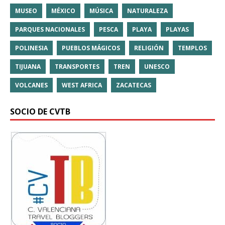
MUSEO
MÉXICO
MÚSICA
NATURALEZA
PARQUES NACIONALES
PESCA
PLAYA
PLAYAS
POLINESIA
PUEBLOS MÁGICOS
RELIGIÓN
TEMPLOS
TIJUANA
TRANSPORTES
TREN
UNESCO
VOLCANES
WEST AFRICA
ZACATECAS
SOCIO DE CVTB