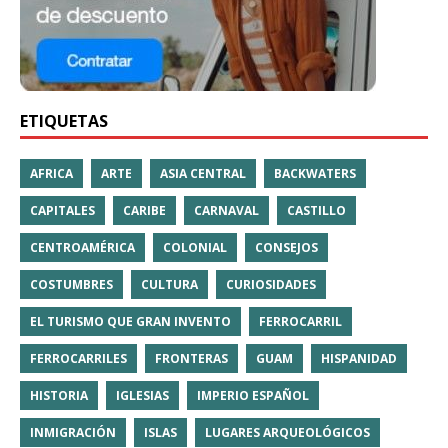
ETIQUETAS
AFRICA
ARTE
ASIA CENTRAL
BACKWATERS
CAPITALES
CARIBE
CARNAVAL
CASTILLO
CENTROAMÉRICA
COLONIAL
CONSEJOS
COSTUMBRES
CULTURA
CURIOSIDADES
EL TURISMO QUE GRAN INVENTO
FERROCARRIL
FERROCARRILES
FRONTERAS
GUAM
HISPANIDAD
HISTORIA
IGLESIAS
IMPERIO ESPAÑOL
INMIGRACIÓN
ISLAS
LUGARES ARQUEOLÓGICOS