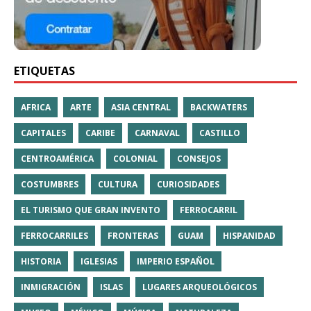
ETIQUETAS
AFRICA
ARTE
ASIA CENTRAL
BACKWATERS
CAPITALES
CARIBE
CARNAVAL
CASTILLO
CENTROAMÉRICA
COLONIAL
CONSEJOS
COSTUMBRES
CULTURA
CURIOSIDADES
EL TURISMO QUE GRAN INVENTO
FERROCARRIL
FERROCARRILES
FRONTERAS
GUAM
HISPANIDAD
HISTORIA
IGLESIAS
IMPERIO ESPAÑOL
INMIGRACIÓN
ISLAS
LUGARES ARQUEOLÓGICOS