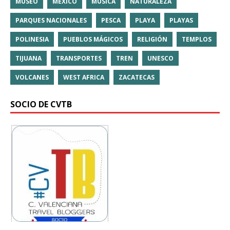
MUSEO
MÉXICO
MÚSICA
NATURALEZA
PARQUES NACIONALES
PESCA
PLAYA
PLAYAS
POLINESIA
PUEBLOS MÁGICOS
RELIGIÓN
TEMPLOS
TIJUANA
TRANSPORTES
TREN
UNESCO
VOLCANES
WEST AFRICA
ZACATECAS
SOCIO DE CVTB