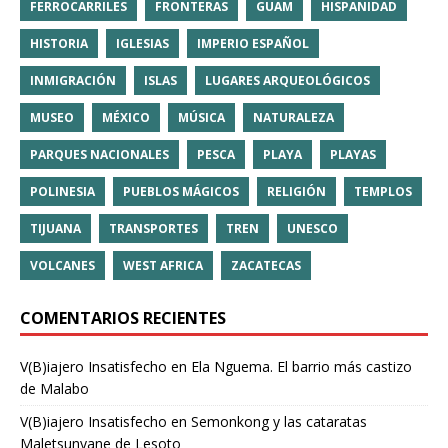
FERROCARRILES
FRONTERAS
GUAM
HISPANIDAD
HISTORIA
IGLESIAS
IMPERIO ESPAÑOL
INMIGRACIÓN
ISLAS
LUGARES ARQUEOLÓGICOS
MUSEO
MÉXICO
MÚSICA
NATURALEZA
PARQUES NACIONALES
PESCA
PLAYA
PLAYAS
POLINESIA
PUEBLOS MÁGICOS
RELIGIÓN
TEMPLOS
TIJUANA
TRANSPORTES
TREN
UNESCO
VOLCANES
WEST AFRICA
ZACATECAS
COMENTARIOS RECIENTES
V(B)iajero Insatisfecho
en
Ela Nguema. El barrio más castizo
de Malabo
V(B)iajero Insatisfecho
en
Semonkong y las cataratas
Maletsunyane de Lesoto