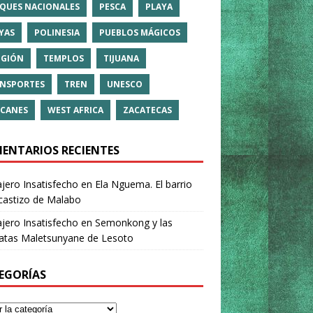
QUES NACIONALES
PESCA
PLAYA
YAS
POLINESIA
PUEBLOS MÁGICOS
IGIÓN
TEMPLOS
TIJUANA
NSPORTES
TREN
UNESCO
CANES
WEST AFRICA
ZACATECAS
ENTARIOS RECIENTES
ajero Insatisfecho
en
Ela Nguema. El barrio
castizo de Malabo
ajero Insatisfecho
en
Semonkong y las
ratas Maletsunyane de Lesoto
EGORÍAS