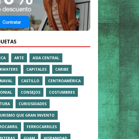
QUETAS
ICA
ARTE
ASIA CENTRAL
KWATERS
CAPITALES
CARIBE
NAVAL
CASTILLO
CENTROAMÉRICA
ONIAL
CONSEJOS
COSTUMBRES
TURA
CURIOSIDADES
TURISMO QUE GRAN INVENTO
ROCARRIL
FERROCARRILES
NTERAS
GUAM
HISPANIDAD