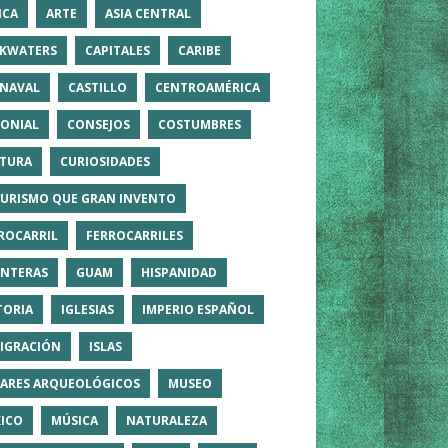
ICA
ARTE
ASIA CENTRAL
KWATERS
CAPITALES
CARIBE
NAVAL
CASTILLO
CENTROAMÉRICA
ONIAL
CONSEJOS
COSTUMBRES
TURA
CURIOSIDADES
TURISMO QUE GRAN INVENTO
ROCARRIL
FERROCARRILES
NTERAS
GUAM
HISPANIDAD
TORIA
IGLESIAS
IMPERIO ESPAÑOL
IGRACIÓN
ISLAS
ARES ARQUEOLÓGICOS
MUSEO
ICO
MÚSICA
NATURALEZA