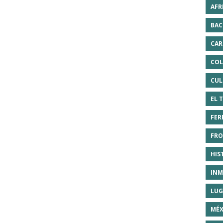
AFR
BAC
CAR
COL
CUL
EL 
FER
FRO
HIS
INM
LUG
MÉX