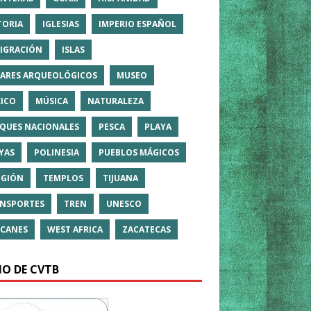
TORIA
IGLESIAS
IMPERIO ESPAÑOL
IGRACIÓN
ISLAS
ARES ARQUEOLÓGICOS
MUSEO
ICO
MÚSICA
NATURALEZA
QUES NACIONALES
PESCA
PLAYA
YAS
POLINESIA
PUEBLOS MÁGICOS
IGIÓN
TEMPLOS
TIJUANA
NSPORTES
TREN
UNESCO
CANES
WEST AFRICA
ZACATECAS
IO DE CVTB