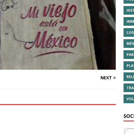
HIS
INM
LUG
MÉX
PAR
PLA
REL
NEXT
TRA
VOL
SOC