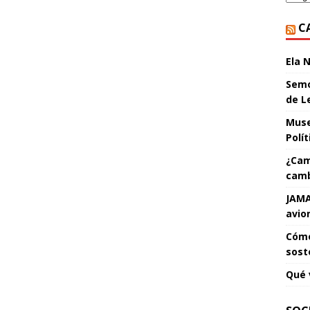
C
Ela 
Semo
de L
Muse
Polí
¿Cam
camb
JAMA
avio
Cómo
sost
Qué 