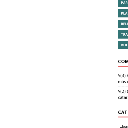
PAR
PLA
REL
TRA
VOL
COM
V(B)i
más 
V(B)i
cata
CAT