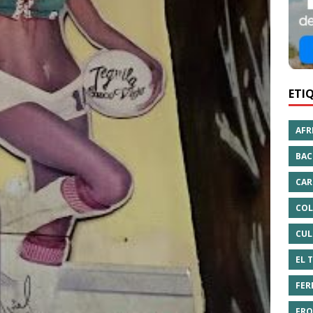
ETI
AFR
BAC
CAR
COL
CUL
EL 
FER
FRO