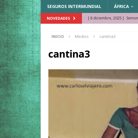
SEGUROS INTERMUNDIAL
ÁFRICA
[ 6 diciembre, 2025 ]
Semonk
NOVEDADES
[ 23 noviembre, 2025 ]
Muse
INICIO
Medios
cantina3
KAZAJISTÁN
[ 22 noviembre, 2025 ]
¿Cam
cantina3
REFLEXIONES VIAJERAS
[ 9 octubre, 2025 ]
JAMAICA. 
[ 27 septiembre, 2025 ]
Cóm
[ 3 agosto, 2025 ]
Qué ver e
[ 15 marzo, 2026 ]
Ela Ngue