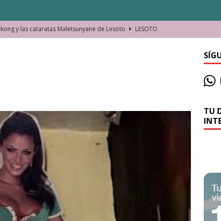
ong y las cataratas Maletsunyane de Lesoto
LESOTO
o de las Víctimas de la Represión Política en Shymkent, Kazajistán
SÍG
bian los lugares que visitamos o cambiamos nosotros?
TU 
La historia de la misteriosa avioneta de la playa
JAMAICA
INT
o moverse en Seychelles de manera sostenible
SEYCHELLES
n Manama. La capital de Baréin
BARÉIN
ma. El barrio más castizo de Malabo
GUINEA ECUATORIAL